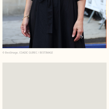
© BestImage, COADIC GUIREC / BESTIMAGE