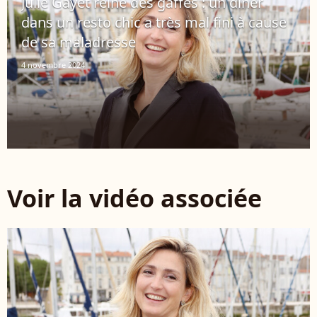
Julie Gayet reine des gaffes : un dîner
dans un resto chic a très mal fini à cause
de sa maladresse
4 novembre 2024
Voir la vidéo associée