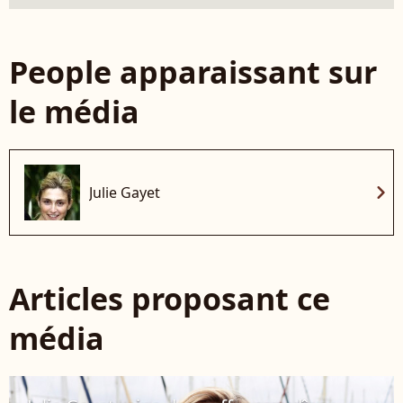
People apparaissant sur
le média
chevron_right
Julie Gayet
Articles proposant ce
média