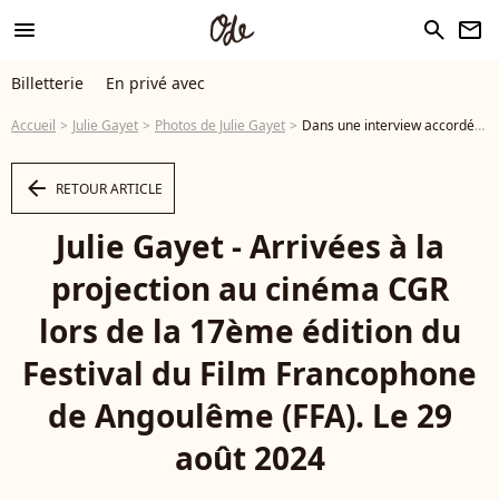
menu
search
newsletter
Billetterie
En privé avec
Accueil
Julie Gayet
Photos de Julie Gayet
Dans une interview accordée au magazine "Paris Capitale", elle affirmait même être "une catastrophe ambulante" Julie Gayet - Arrivées à la projection au cinéma CGR lors de la 17ème édition du Festival du Film Francophone de Angoulême (FFA). Le 29 août 2024 © Coadic Guirec / Bestimage - Photo
arrow_left
RETOUR ARTICLE
Julie Gayet - Arrivées à la
projection au cinéma CGR
lors de la 17ème édition du
Festival du Film Francophone
de Angoulême (FFA). Le 29
août 2024