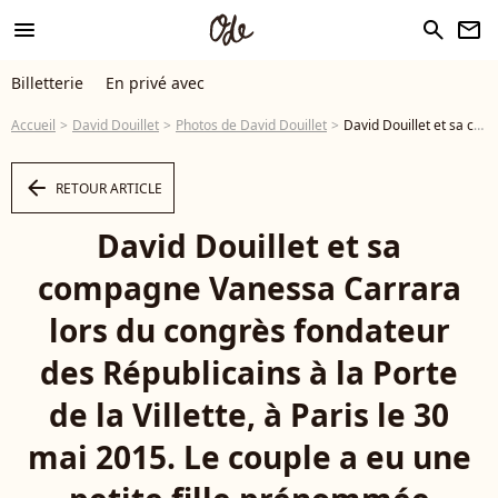
menu
search
newsletter
Billetterie
En privé avec
Accueil
David Douillet
Photos de David Douillet
David Douillet et sa compagne Vanessa Carrara lors du congrès fondateur des Républicains à la Porte de la Villette, à Paris le 30 mai 2015. Le couple a eu une petite fille prénommée Blanche le 17 septembre 2016. © Alain Guizard / BestImage - Photo
arrow_left
RETOUR ARTICLE
David Douillet et sa
compagne Vanessa Carrara
lors du congrès fondateur
des Républicains à la Porte
de la Villette, à Paris le 30
mai 2015. Le couple a eu une