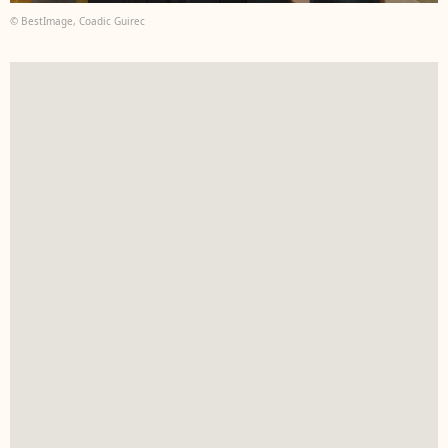
© BestImage, Coadic Guirec