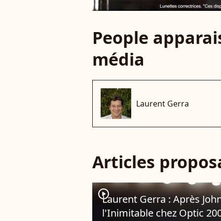
People apparais
média
Laurent Gerra
Articles propo
player2
Laurent Gerra : Après John
l'Inimitable chez Optic 20