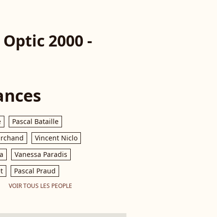
Optic 2000 -
ances
e
Pascal Bataille
archand
Vincent Niclo
a
Vanessa Paradis
t
Pascal Praud
VOIR TOUS LES PEOPLE