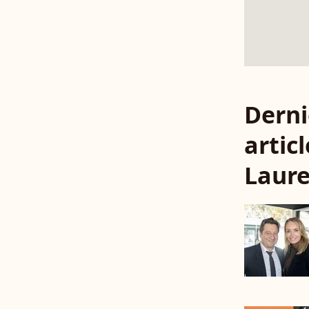
Derni
articl
Laure