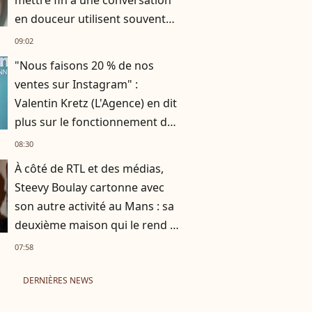
mettre fin à une conversation
en douceur utilisent souvent
ces 10 expressions courantes
09:02
"Nous faisons 20 % de nos
ventes sur Instagram" :
Valentin Kretz (L'Agence) en dit
plus sur le fonctionnement du
business familial
08:30
À côté de RTL et des médias,
Steevy Boulay cartonne avec
son autre activité au Mans : sa
deuxième maison qui le rend si
heureux
07:58
DERNIÈRES NEWS