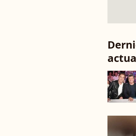
Derni
actua