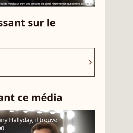
sant sur le
chevron_right
sant ce média
ny Hallyday, il trouve
00