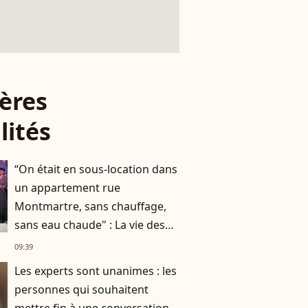
ères
lités
“On était en sous-location dans
un appartement rue
Montmartre, sans chauffage,
sans eau chaude" : La vie des
Chevaliers du Fiel avant le
09:39
succès
Les experts sont unanimes : les
personnes qui souhaitent