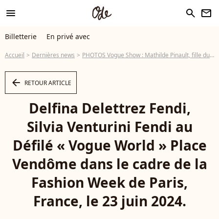
menu
search
newsletter
Billetterie
En privé avec
Accueil
Dernières news
PHOTOS Vogue Show : Mathilde Pinault, fille du milliardaire français, tout en dentelle comme une autre star hollywoodienne
arrow_left
RETOUR ARTICLE
Delfina Delettrez Fendi,
Silvia Venturini Fendi au
Défilé « Vogue World » Place
Vendôme dans le cadre de la
Fashion Week de Paris,
France, le 23 juin 2024.