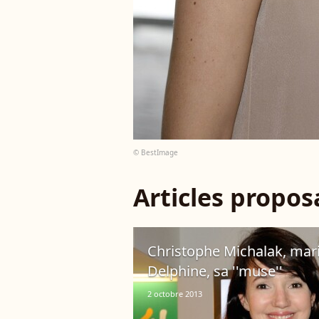
© BestImage
Articles propo
Christophe Michalak, mari
Delphine, sa ''muse''
2 octobre 2013