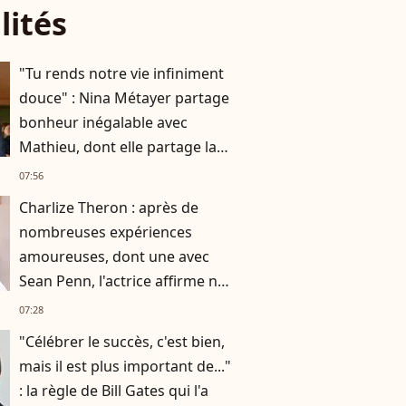
lités
"Tu rends notre vie infiniment
douce" : Nina Métayer partage
bonheur inégalable avec
Mathieu, dont elle partage la
vie depuis 10 ans
07:56
Charlize Theron : après de
nombreuses expériences
amoureuses, dont une avec
Sean Penn, l'actrice affirme ne
plus vouloir "vivre avec
07:28
quelqu’un"
"Célébrer le succès, c'est bien,
mais il est plus important de..."
: la règle de Bill Gates qui l'a