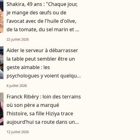
Shakira, 49 ans : "Chaque jour,
je mange des œufs ou de
l'avocat avec de l'huile d'olive,
de la tomate, du sel marin et un
smoothie"
22 juillet 2026
Aider le serveur à débarrasser
la table peut sembler être un
geste aimable : les
psychologues y voient quelque
chose de bien plus profond.
6 juillet 2026
Franck Ribéry : loin des terrains
où son père a marqué
l’histoire, sa fille Hiziya trace
aujourd’hui sa route dans un
tout autre univers
12 juillet 2026