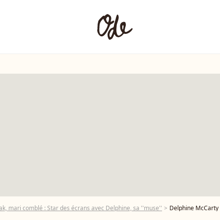
k, mari comblé : Star des écrans avec Delphine, sa ''muse''
Delphine McCarty (femme du patissier Christophe Mic