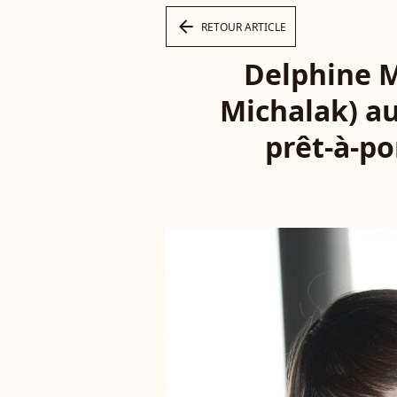
arrow_left
RETOUR ARTICLE
Delphine M
Michalak) au
prêt-à-po