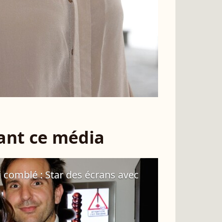
sant ce média
 comblé : Star des écrans avec