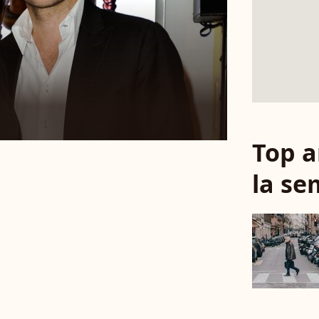
Top a
la se