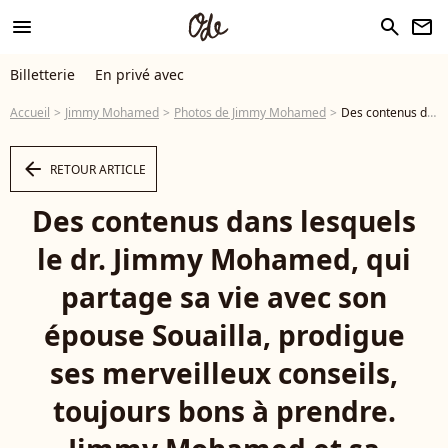
menu
search
newsletter
Billetterie
En privé avec
Accueil
Jimmy Mohamed
Photos de Jimmy Mohamed
Des contenus dans lesquels le dr. Jimmy Mohamed, qui partage sa vie avec son épouse Souailla, prodigue ses merveilleux conseils, toujours bons à prendre. Jimmy Mohamed et sa femme Souailla - Célébrités dans les tribunes des Internationaux de France de tennis de Roland Garros 2024 à Paris le 26 mai 2024. © Moreau-Jacovides/Bestimage - Photo
arrow_left
RETOUR ARTICLE
Des contenus dans lesquels
le dr. Jimmy Mohamed, qui
partage sa vie avec son
épouse Souailla, prodigue
ses merveilleux conseils,
toujours bons à prendre.