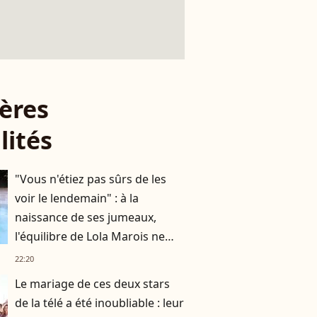
ères
lités
"Vous n'étiez pas sûrs de les
voir le lendemain" : à la
naissance de ses jumeaux,
l'équilibre de Lola Marois ne
tenait qu'à un fil
22:20
Le mariage de ces deux stars
de la télé a été inoubliable : leur