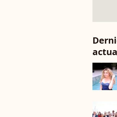
Derni
actua