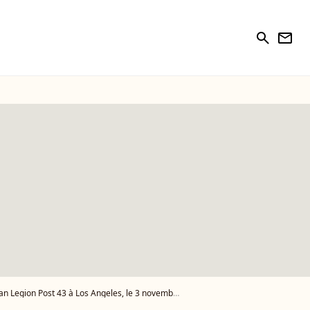
search
newsletter
ost 43 à Los Angeles, le 3 novembre 2019. - Photo