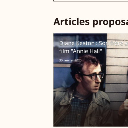
Articles propo
Diane Keaton : Son frère a
film "Annie Hall"
30 janvier 2020