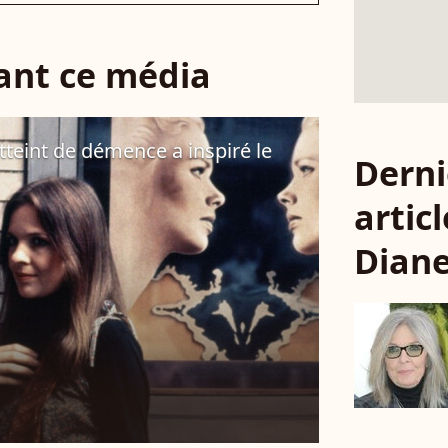
sant ce média
tteint de démence a inspiré le
Derni
articl
Dian