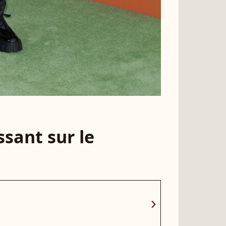
sant sur le
chevron_right