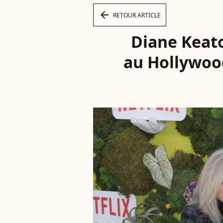
arrow_left
RETOUR ARTICLE
Diane Keat
au Hollywood