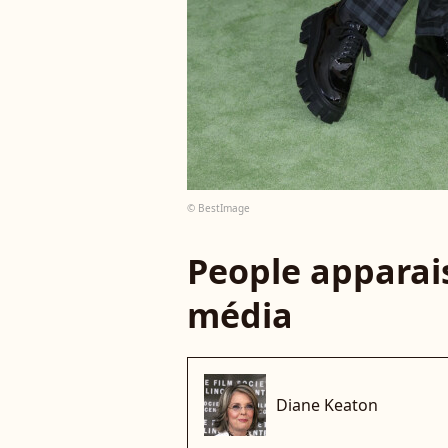
© BestImage
People apparais
média
Diane Keaton