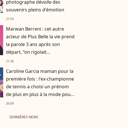
photographe dévoile des
souvenirs pleins d'émotion
21:53
Marwan Berreni : cet autre
acteur de Plus Belle la vie prend
la parole 3 ans après son
départ, “on rigolait
énormément, on se prenait la
21:26
tête aussi”
Caroline Garcia maman pour la
première fois : l'ex-championne
de tennis a choisi un prénom
de plus en plus à la mode pour
son fils
20:59
DERNIÈRES NEWS