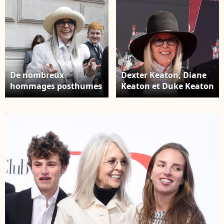
De nombreux
Dexter Keaton, Diane
hommages posthumes
Keaton et Duke Keaton
lui ont alors été rendus
arrivent à la cérémonie
Diane Keaton -
des empreintes de
Arrivées au défilé de
mains et de pieds de
mode Thom Browne
Diane Keaton qui s'est
collection Haute
tenue au TCL Chinese
Couture
Theatre le 11 août 2022
Automne/Hiver
à Hollywood,
2023/24 lors de la
Californie. Photo par
Fashion Week de Paris
Janet Gough /
(PFW), à Paris, France,
AFF/ABACAPRESS.COM
le 3 juillet 2023. ©
Denis