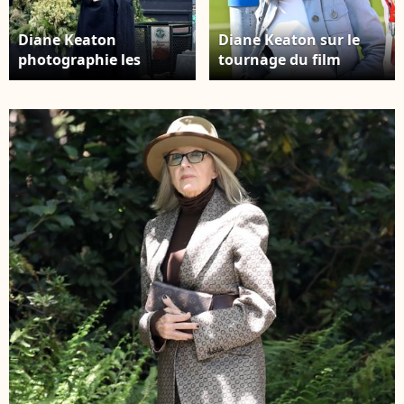
Diane Keaton
Diane Keaton sur le
photographie les
tournage du film
fresques murales et les
"Book Club 2 : The Next
graffitis dans les rues
Chapter" à Venise. Le
de New York, le 4
11 juillet 2022. Crédit :
février 2020. Crédit :
Backgrid USA /
Backgrid USA /
Bestimage
Bestimage