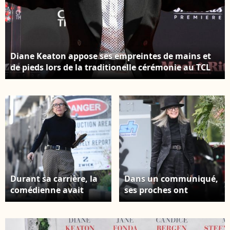
Diane Keaton appose ses empreintes de mains et
de pieds lors de la traditionelle cérémonie au TCL
Chinese Theatre à Los Angeles le 11 août 2022. ©
Future-Image via ZUMA Press / Bestimage
Durant sa carrière, la
Dans un communiqué,
comédienne avait
ses proches ont
remporté l'Oscar de la
annoncé qu'elle était
meilleure actrice en
décédée d'une
1978 pour son rôle
pneumonie Exclusif -