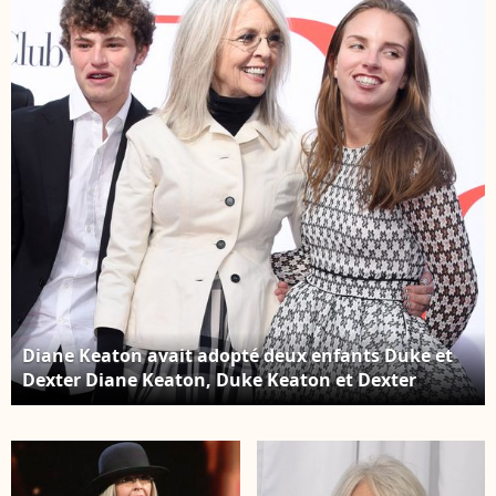
adoptive Dexter, à
Hosain/startraks/ABACA
Beverly Hills, Los
Angeles, CA, USA, le 7
février 2006. Photo par
Limelight
Pictures/ABACAPRESS.COM
Diane Keaton avait adopté deux enfants Duke et
Dexter Diane Keaton, Duke Keaton et Dexter
Keaton lors de la première du Paramount Pictures
Book Club qui s'est tenue au Regency Village
Theatre le 6 mai 2018 à Los Angeles, CA, États-Unis.
Photo par Janet Gough/AFF/ABACAPRESS.COM