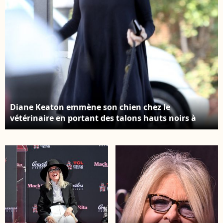
Diane Keaton emmène son chien chez le
vétérinaire en portant des talons hauts noirs à
Santa Monica, Los Angeles, CA, USA le 1er avril
2015. Photo par GSI/ABACAPRESS.COM