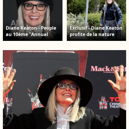
Diane Keaton - People
Exclusif - Diane Keaton
au 10ème "Annual
profite de la nature
Art+Film Gala"
verdoyante autour de
organisé par Gucci à la
sa maison, alors
"LACMA Art Gallery" à
qu'elle promène son
Los Angeles, le 6
chien dans les rues de
novembre 2021. Crédit
Brentwood. Le 2 avril
: Broadimage /
2022. Crédit : Backgrid
Bestimage
USA / Bestimage