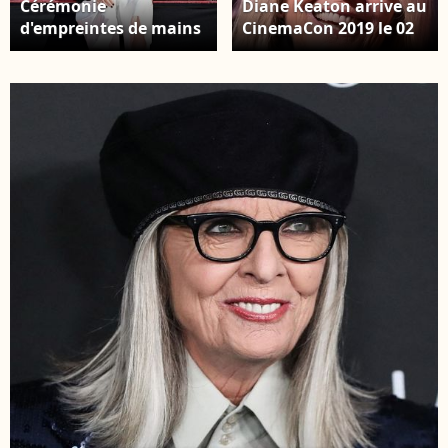
Cérémonie
Diane Keaton arrive au
d'empreintes de mains
CinemaCon 2019 le 02
et de pieds de Diane
avril 2019 à Las Vegas.
Keaton au TCL Chinese
Photo par
Theater à Hollywood,
O'Connor/AFF/ABACAPRE
Los Angeles, CA, USA le
11 août 2022. Photo
par Axelle
Woussen/BauerGriffin/INSTARimages/ABACAPRESS.