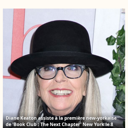
et Duke Keaton lors de
mai 2021. Photo par
la cérémonie de remise
BauerGriffin/INSTARima
des empreintes de
Diane Keaton qui s'est
tenue au TCL Chinese
Theater à Hollywood,
Los Angeles, CA, USA,
le jeudi 11 août 2022.
Photo par Sthanlee B.
Mirador/SPUS/ABACAPRESS.COM
Diane Keaton assiste à la première new-yorkaise
de 'Book Club : The Next Chapter' New York le 8