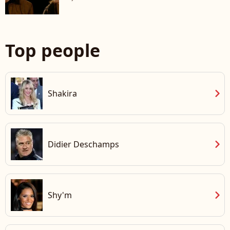
Top people
chevron_right
Shakira
chevron_right
Didier Deschamps
chevron_right
Shy'm