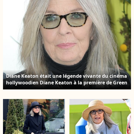
+ Film 2021 organisé
Bestimage
au Los Angeles County
Museum of Art le 6
novembre 2021 à
Miracle Mile, Los
Angeles, Californie,
États-Unis. Sur la
photo : Diane Keaton
Diane Keaton était une légende vivante du cinéma
hollywoodien Diane Keaton à la première de Green
Eggs And Ham au Hollywood American Legion Post
43 à Los Angeles. Crédit : Backgrid USA / Bestimage