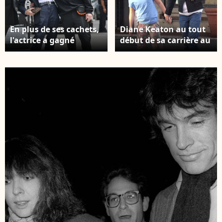
En plus de ses cachets,
Diane Keaton au tout
l'actrice a gagné
début de sa carrière au
beaucoup d'argent
cinéma. Photo :
avec l'immobilier.
Backgrid USA /
Diane Keaton va
Bestimage
chercher sa fille Dexter
à l'école à Beverly Hills,
CA, USA le 5 juin 2008.
Photo par Ramey
Agency/ABACAPRESS.COM