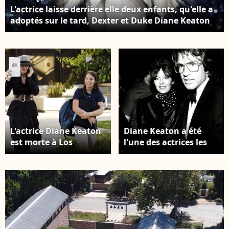
L'actrice laisse derrière elle deux enfants, qu'elle a
adoptés sur le tard, Dexter et Duke Diane Keaton
avec son fils duke sur Rodeo Drive à Los Angeles, le
28 juillet 2022. Photo : Backgrid USA / Bestimage
L'actrice Diane Keaton
Diane Keaton a été
est morte à Los
l'une des actrices les
Angeles Diane Keaton
plus en vue
au Los Angeles County
d'Hollywood. Photo :
Museum of Art à Los
Backgrid USA /
Angeles. Photo :
Bestimage
Backgrid USA /
Bestimage