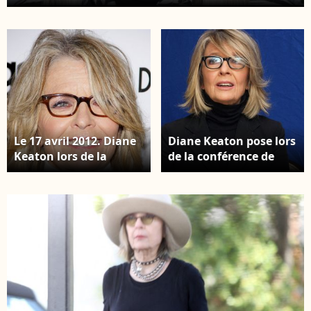
mai 2023. Photo par Steven
Bergman/AFF/ABACAPRESS.COM
Le 17 avril 2012. Diane
Diane Keaton pose lors
Keaton lors de la
de la conférence de
première à Los Angeles
presse pour Darling
de "Darling
Companion à l'hôtel
Companion" qui s'est
Four Seasons à Los
tenue à l'Egyptian
Angeles, CA, USA le 12
Theater, Los Angeles.
avril 2012. Photo par
Photographie : ©
Munawar
Thomas Janssen,
Hosain/Startraks/ABACA
/PCN/ABACAPRESS.COM