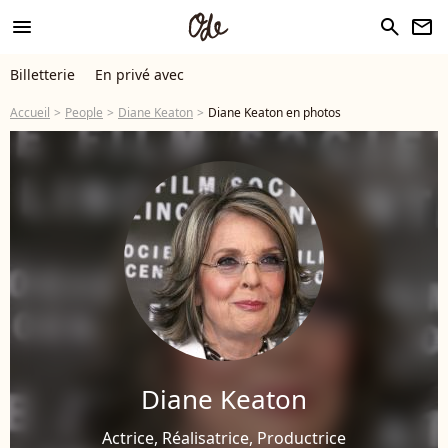
menu
search
newsletter
Billetterie
En privé avec
Accueil
People
Diane Keaton
Diane Keaton en photos
Diane Keaton
Actrice, Réalisatrice, Productrice