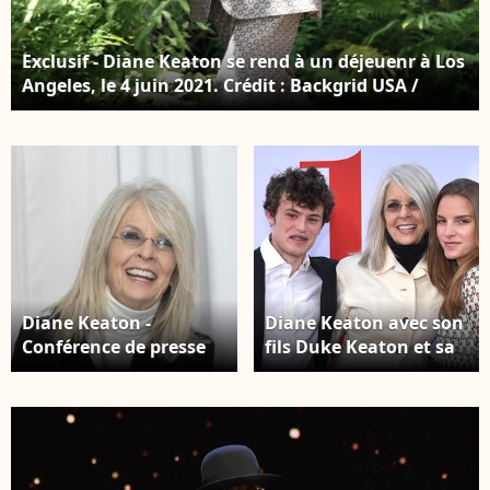
Exclusif - Diane Keaton se rend à un déjeuenr à Los
Angeles, le 4 juin 2021. Crédit : Backgrid USA /
Bestimage
Diane Keaton -
Diane Keaton avec son
Conférence de presse
fils Duke Keaton et sa
du film "Le Book Club"
fille Dexter Keaton à la
au W Hotel à Los
première de 'Book
Angeles, le 6 mai 2018.
Club' au théâtre
Crédit : Action Press /
Regency Village à
Bestimage
Westwood, le 6 mai