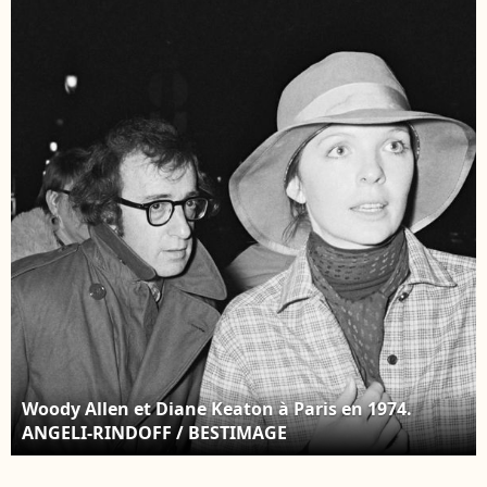
Keaton à Paris en 1974.
dans le cadre de la
ANGELI-RINDOFF /
semaine de la mode de
BESTIMAGE
Paris le 03 juin 2023 à
Paris, France. Photo
par Nasser
Berzane/ABACAPRESS.CO
Woody Allen et Diane Keaton à Paris en 1974.
ANGELI-RINDOFF / BESTIMAGE