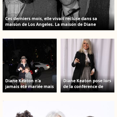
Ces derniers mois, elle vivait recluse dans sa
maison de Los Angeles. La maison de Diane
Keaton dans le quartier de Brentwood. Photo : The
ImageDirect / Bestimage
Diane Keaton n'a
Diane Keaton pose lors
jamais été mariée mais
de la conférence de
a vécu plusieurs
presse pour le Book
relations célèbres.
Club.No Tabloids/Just
L'actrice américaine
Released àLos Angeles,
Diane Keaton en
CA, USA le 6 mai 2018.
balade avec sa fille
Photo par Munawar