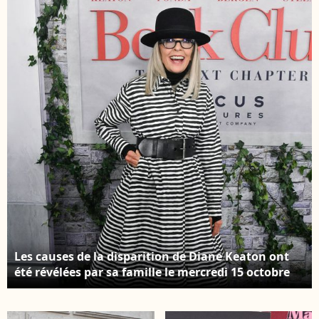
dans "Annie Hall"
Diane Keaton, très
Exclusif - Diane Keaton
classe comme à son
se rend à un rendez-
habitude, fait du
vous à Los Angeles le
shopping à Beverly
26 septembre 2022.
Hills, États Unis le 31
Crédit : Backgrid USA /
Mars 2023. Crédit :
Bestimage
Backgrid USA /
Bestimage
Les causes de la disparition de Diane Keaton ont
été révélées par sa famille le mercredi 15 octobre
2025 Diane Keaton - Première du film "Book Club:
The Next Chapter" à New York, le 8 mai 2023.
Crédit : STARMAX / BESTIMAGE