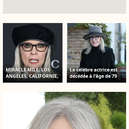
MIRACLE MILE, LOS
La célèbre actrice est
ANGELES, CALIFORNIE,
décédée à l'âge de 79
ÉTATS-UNIS - 06
ans le samedi 11
NOVEMBRE : L'actrice,
octobre 2025 Diane
réalisatrice,
Keaton se promène
productrice et
dans le quartier
photographe
Brentwood à Los
américaine Diane
Angeles le 20 août
Keaton arrive au 10e
2024. Crédit :
gala annuel LACMA Art
Broadimage /