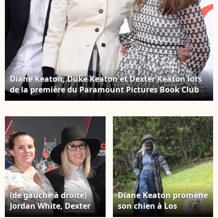
Guignebourg/Bestimage
Diane Keaton, Duke Keaton et Dexter Keaton lors
de la première du Paramount Pictures Book Club
qui s'est tenue au Regency Village Theatre le 6 mai
2018 à Los Angeles, CA, États-Unis. Photo par Janet
Gough/AFF/ABACAPRESS.COM
(de gauche à droite)
Diane Keaton promène
Jordan White, Dexter
son chien à Los
Keaton, Diane Keaton
Angeles, CA, USA le 1er