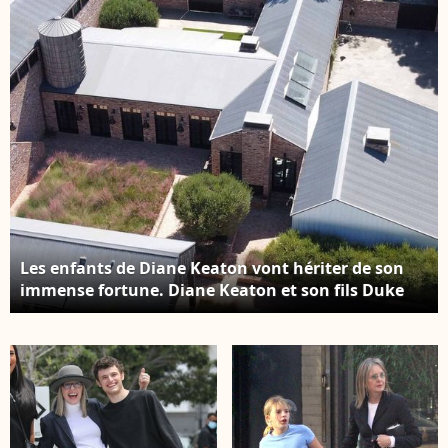
Les enfants de Diane Keaton vont hériter de son
immense fortune. Diane Keaton et son fils Duke
quittent le Staples Centre après avoir vu les LA
Lakers battre les Cleveland Cavaliers. Pacific Coast
News/ABACA