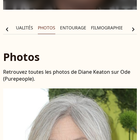
IE
ACTUALITÉS
PHOTOS
ENTOURAGE
FILMOGRAPHIE
chevron_left
chevron_right
Photos
Retrouvez toutes les photos de Diane Keaton sur Ode
(Purepeople).