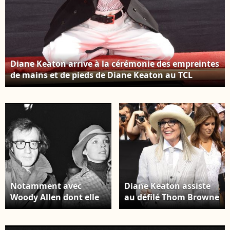
Diane Keaton arrive à la cérémonie des empreintes
de mains et de pieds de Diane Keaton au TCL
Chinese Theatre le 11 août 2022 à Hollywood,
Californie. Photo par Janet Gough /
AFF/ABACAPRESS.COM
Notamment avec
Diane Keaton assiste
Woody Allen dont elle
au défilé Thom Browne
était l'actrice fétiche
Haute Couture
Woody Allen et Diane
Printemps Été 2023