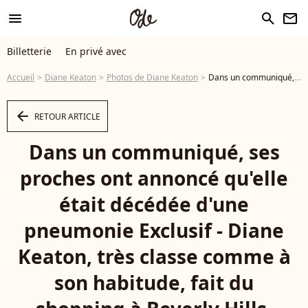
menu
search
newsletter
Billetterie
En privé avec
Accueil
Diane Keaton
Photos de Diane Keaton
Dans un communiqué, ses proches ont annoncé qu'elle était décédée d'une pneumonie Exclusif - Diane Keaton, très classe comme à son habitude, fait du shopping à Beverly Hills, États Unis le 31 Mars 2023. Crédit : Backgrid USA / Bestimage - Photo
arrow_left
RETOUR ARTICLE
Dans un communiqué, ses
proches ont annoncé qu'elle
était décédée d'une
pneumonie Exclusif - Diane
Keaton, très classe comme à
son habitude, fait du