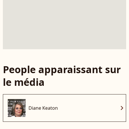
People apparaissant sur
le média
chevron_right
Diane Keaton