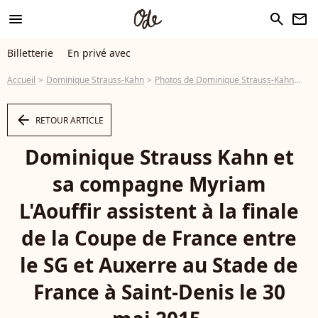
menu
search
newsletter
Billetterie
En privé avec
Accueil
Dominique Strauss-Kahn
Photos de Dominique Strauss-Kahn
Dom
arrow_left
RETOUR ARTICLE
Dominique Strauss Kahn et
sa compagne Myriam
L'Aouffir assistent à la finale
de la Coupe de France entre
le SG et Auxerre au Stade de
France à Saint-Denis le 30