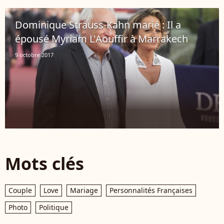
Dominique Strauss-Kahn marié : Il a
épousé Myriam L'Aouffir à Marrakech
9 octobre 2017
Mots clés
Couple
Love
Mariage
Personnalités Françaises
Photo
Politique