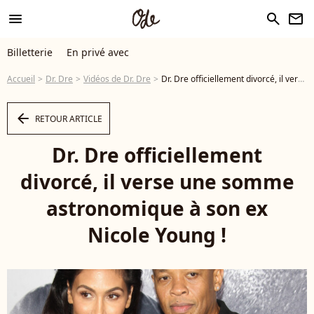
menu
search
newsletter
Billetterie
En privé avec
Accueil
Dr. Dre
Vidéos de Dr. Dre
Dr. Dre officiellement divorcé, il verse une somme astronomique à son ex Nicole Young ! - Vidéo
arrow_left
RETOUR ARTICLE
Dr. Dre officiellement
divorcé, il verse une somme
astronomique à son ex
Nicole Young !