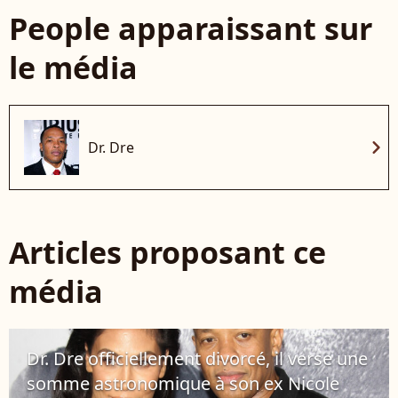
People apparaissant sur
le média
chevron_right
Dr. Dre
Articles proposant ce
média
Dr. Dre officiellement divorcé, il verse une
somme astronomique à son ex Nicole