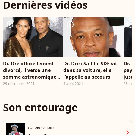
Dernières vidéos
player2
player2
player2
Dr. Dre officiellement
Dr. Dre : Sa fille SDF vit
Dr. 
divorcé, il verse une
dans sa voiture, elle
paye
somme astronomique à
l'appelle au secours
jusqu
son ex Nicole Young !
retr
29 décembre 2021
5 août 2021
28 juil
Son entourage
COLLABORATIONS
chevron_right