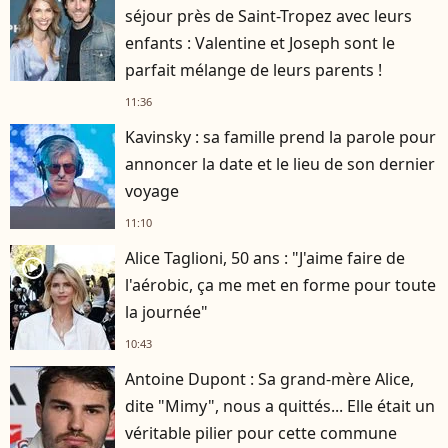
séjour près de Saint-Tropez avec leurs
enfants : Valentine et Joseph sont le
parfait mélange de leurs parents !
11:36
Kavinsky : sa famille prend la parole pour
annoncer la date et le lieu de son dernier
voyage
11:10
Alice Taglioni, 50 ans : "J'aime faire de
player2
l'aérobic, ça me met en forme pour toute
la journée"
10:43
Antoine Dupont : Sa grand-mère Alice,
dite "Mimy", nous a quittés... Elle était un
véritable pilier pour cette commune