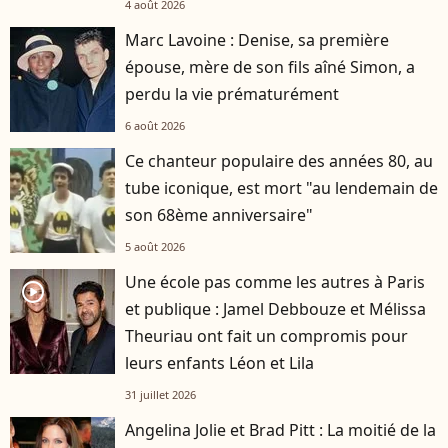
4 août 2026
Marc Lavoine : Denise, sa première
épouse, mère de son fils aîné Simon, a
perdu la vie prématurément
6 août 2026
Ce chanteur populaire des années 80, au
tube iconique, est mort "au lendemain de
son 68ème anniversaire"
5 août 2026
Une école pas comme les autres à Paris
player2
et publique : Jamel Debbouze et Mélissa
Theuriau ont fait un compromis pour
leurs enfants Léon et Lila
31 juillet 2026
Angelina Jolie et Brad Pitt : La moitié de la