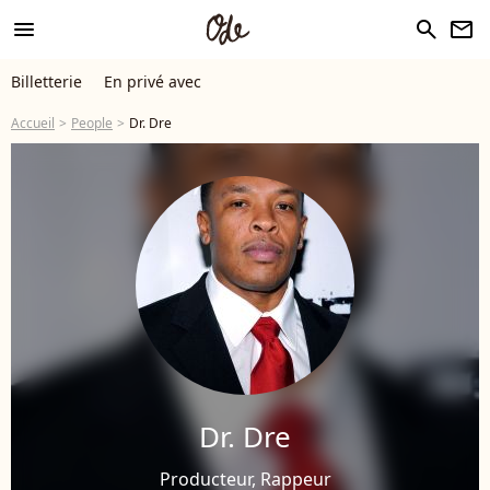
menu
search
newsletter
Billetterie
En privé avec
Accueil
People
Dr. Dre
Dr. Dre
Producteur, Rappeur