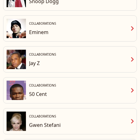
Snoop Dogg
COLLABORATIONS
chevron_right
Eminem
COLLABORATIONS
chevron_right
Jay Z
COLLABORATIONS
chevron_right
50 Cent
COLLABORATIONS
chevron_right
Gwen Stefani