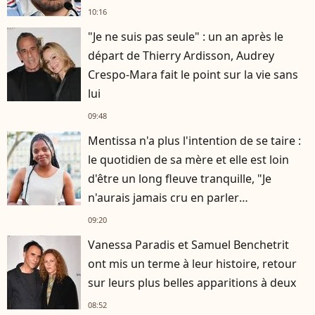
10:16
"Je ne suis pas seule" : un an après le
départ de Thierry Ardisson, Audrey
Crespo-Mara fait le point sur la vie sans
lui
09:48
Mentissa n'a plus l'intention de se taire :
le quotidien de sa mère et elle est loin
d'être un long fleuve tranquille, "Je
n'aurais jamais cru en parler
publiquement"
09:20
Vanessa Paradis et Samuel Benchetrit
ont mis un terme à leur histoire, retour
sur leurs plus belles apparitions à deux
08:52