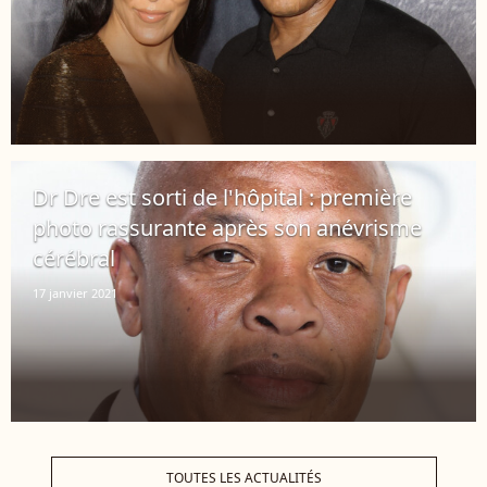
Dr Dre est sorti de l'hôpital : première
photo rassurante après son anévrisme
cérébral
17 janvier 2021
TOUTES LES ACTUALITÉS