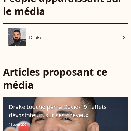
le média
chevron_right
Drake
Articles proposant ce
média
Drake touché par la Covid-19 : effets
dévastateurs sur ses cheveux
18 août 2021