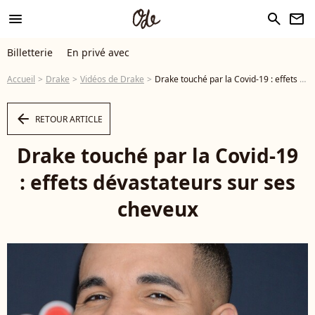
menu
search
newsletter
Billetterie
En privé avec
Accueil
Drake
Vidéos de Drake
Drake touché par la Covid-19 : effets dévastateurs sur ses cheveux - Vidéo
arrow_left
RETOUR ARTICLE
Drake touché par la Covid-19
: effets dévastateurs sur ses
cheveux