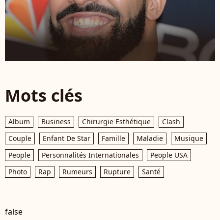
Mots clés
Album
Business
Chirurgie Esthétique
Clash
Couple
Enfant De Star
Famille
Maladie
Musique
People
Personnalités Internationales
People USA
Photo
Rap
Rumeurs
Rupture
Santé
false