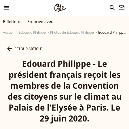
menu
search
newsletter
Billetterie
En privé avec
Accueil
Edouard Philippe
Photos de Edouard Philippe
Edouard Philippe - Le président français reçoit les membres de la Convention des citoyens sur le climat au Palais de l'Elysée à Paris. Le 29 juin 2020. © Stéphane Lemouton / Bestimage - Photo
arrow_left
RETOUR ARTICLE
Edouard Philippe - Le
président français reçoit les
membres de la Convention
des citoyens sur le climat au
Palais de l'Elysée à Paris. Le
29 juin 2020.