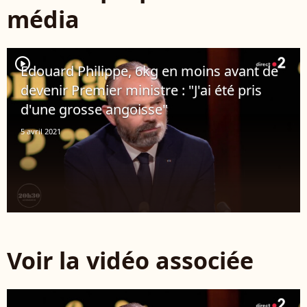
média
player2
Edouard Philippe, 6kg en moins avant de
devenir Premier ministre : "J'ai été pris
d'une grosse angoisse"
5 avril 2021
Voir la vidéo associée