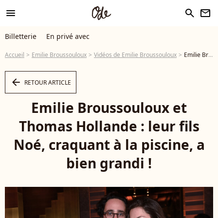
menu
search
newsletter
Billetterie
En privé avec
Accueil
Emilie Broussouloux
Vidéos de Emilie Broussouloux
Emilie Broussouloux et Thomas Hollande : leur fils Noé, craquant à la piscine, a bien grandi ! - Vidéo
arrow_left
RETOUR ARTICLE
Emilie Broussouloux et
Thomas Hollande : leur fils
Noé, craquant à la piscine, a
bien grandi !