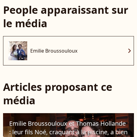
People apparaissant sur
le média
chevron_right
Emilie Broussouloux
Articles proposant ce
média
Emilie Broussouloux et Thomas Hollande
: leur fils Noé, craquant à la piscine, a bien