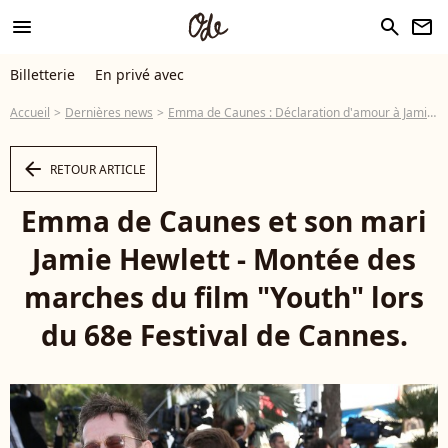
menu
search
newsletter
Billetterie
En privé avec
Accueil
Dernières news
Emma de Caunes : Déclaration d'amour à Jamie Hewlett pour leurs 9 ans de mariage
arrow_left
RETOUR ARTICLE
Emma de Caunes et son mari
Jamie Hewlett - Montée des
marches du film "Youth" lors
du 68e Festival de Cannes.