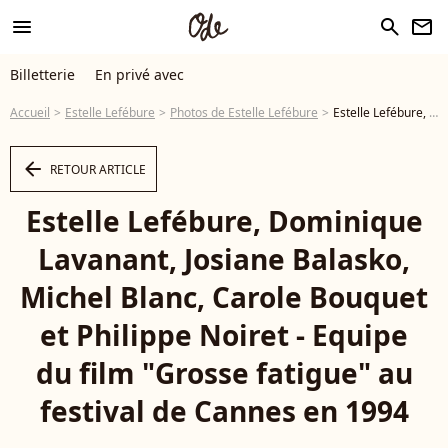
menu
search
newsletter
Billetterie
En privé avec
Accueil
Estelle Lefébure
Photos de Estelle Lefébure
Estelle Lefébure, Dominique Lavanant, Josiane Balasko, Michel Blanc, Carole Bouquet et Philippe Noiret - Equipe du film "Grosse fatigue" au festival de Cannes en 1994 - Photo
arrow_left
RETOUR ARTICLE
Estelle Lefébure, Dominique
Lavanant, Josiane Balasko,
Michel Blanc, Carole Bouquet
et Philippe Noiret - Equipe
du film "Grosse fatigue" au
festival de Cannes en 1994