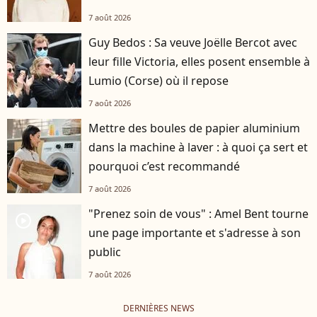
7 août 2026
Guy Bedos : Sa veuve Joëlle Bercot avec
leur fille Victoria, elles posent ensemble à
Lumio (Corse) où il repose
7 août 2026
Mettre des boules de papier aluminium
dans la machine à laver : à quoi ça sert et
pourquoi c’est recommandé
7 août 2026
"Prenez soin de vous" : Amel Bent tourne
player2
une page importante et s'adresse à son
public
7 août 2026
DERNIÈRES NEWS