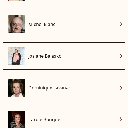
chevron_right
Michel Blanc
chevron_right
Josiane Balasko
chevron_right
Dominique Lavanant
chevron_right
Carole Bouquet