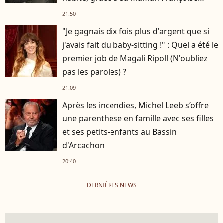
Hardy
21:50
"Je gagnais dix fois plus d'argent que si
j'avais fait du baby-sitting !" : Quel a été le
premier job de Magali Ripoll (N'oubliez
pas les paroles) ?
21:09
Après les incendies, Michel Leeb s’offre
une parenthèse en famille avec ses filles
et ses petits-enfants au Bassin
d'Arcachon
20:40
DERNIÈRES NEWS