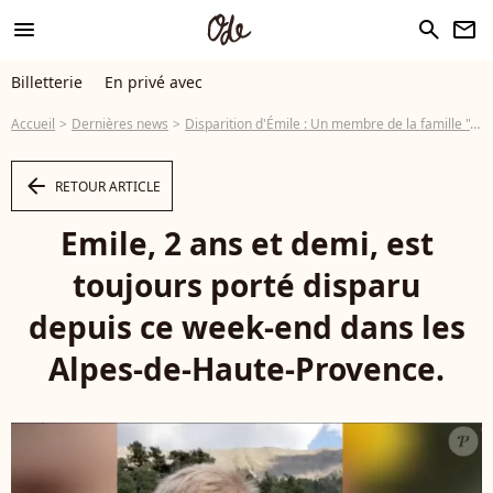
menu
search
newsletter
Billetterie
En privé avec
Accueil
Dernières news
Disparition d'Émile : Un membre de la famille "colérique" ? Une personnalité sévère qui interroge certains...
arrow_left
RETOUR ARTICLE
Emile, 2 ans et demi, est
toujours porté disparu
depuis ce week-end dans les
Alpes-de-Haute-Provence.