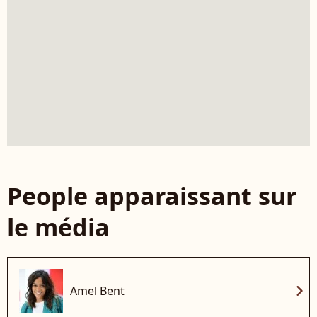
People apparaissant sur
le média
chevron_right
Amel Bent