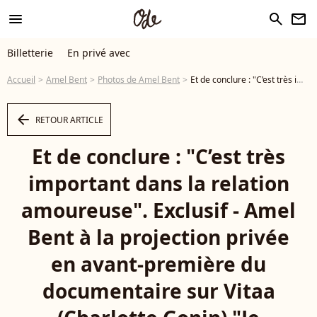
menu
search
newsletter
Billetterie
En privé avec
Accueil
Amel Bent
Photos de Amel Bent
Et de conclure : "C’est très important dans la relation amoureuse". Exclusif - Amel Bent à la projection privée en avant-première du documentaire sur Vitaa (Charlotte Gonin) "Je m'appelle Charlotte" dans les locaux de TF1 à Boulogne Billancourt le 18 novembre 2024. © Pierre Perusseau / Bestimage - Photo
arrow_left
RETOUR ARTICLE
Et de conclure : "C’est très
important dans la relation
amoureuse". Exclusif - Amel
Bent à la projection privée
en avant-première du
documentaire sur Vitaa