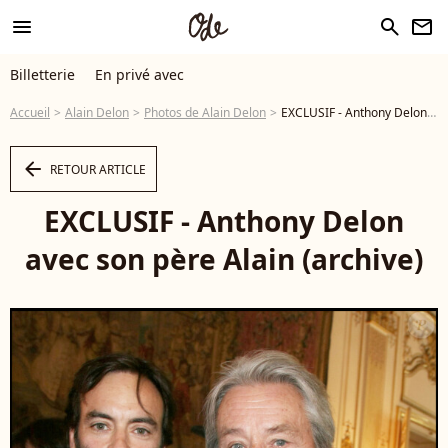
menu
search
newsletter
Billetterie
En privé avec
Accueil
Alain Delon
Photos de Alain Delon
EXCLUSIF - Anthony Delon avec son père Alain (archive) - Photo
arrow_left
RETOUR ARTICLE
EXCLUSIF - Anthony Delon
avec son père Alain (archive)