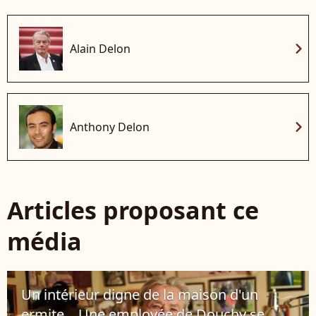
chevron_right
Alain Delon
chevron_right
Anthony Delon
Articles proposant ce
média
Un intérieur digne de la maison d'un
ermite... Une employée de Douchy se