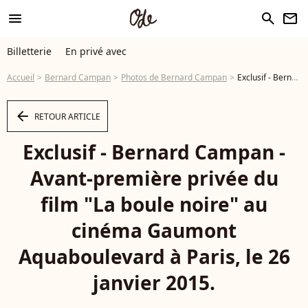
menu
search
newsletter
Billetterie
En privé avec
Accueil
Bernard Campan
Photos de Bernard Campan
Exclusif - Bernard Campan - Avant-première privée du film "La boule noire" au cinéma Gaumont Aquaboulevard à Paris, le 26 janvier 2015. - Photo
arrow_left
RETOUR ARTICLE
Exclusif - Bernard Campan -
Avant-première privée du
film "La boule noire" au
cinéma Gaumont
Aquaboulevard à Paris, le 26
janvier 2015.