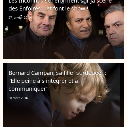
Les Inconnus se reforment sur la scène
des Enfoirés... et font le show !
27 janvier 2019
Bernard Campan, sa fille "surdouée" :
"Elle peine à s'intégrer et à
communiquer"
28 mars 2016