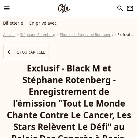
menu
search
newsletter
Billetterie
En privé avec
Accueil
Stéphane Rotenberg
Photos de Stéphane Rotenberg
Exclusif - Black M et Stéphane Rotenberg - Enregistrement de l'émission "Tout Le Monde Chante Contre Le Cancer, Les Stars Relèvent Le Défi" au Palais Des Congrès à Paris. Le 5 décembre 2017. © Gorassini-Moreau / Bestimage - Photo
arrow_left
RETOUR ARTICLE
Exclusif - Black M et
Stéphane Rotenberg -
Enregistrement de
l'émission "Tout Le Monde
Chante Contre Le Cancer, Les
Stars Relèvent Le Défi" au