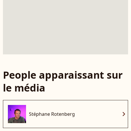
People apparaissant sur
le média
chevron_right
Stéphane Rotenberg