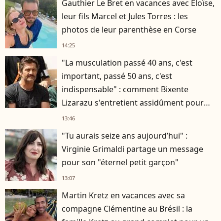
Gauthier Le Bret en vacances avec Eloïse,
leur fils Marcel et Jules Torres : les
photos de leur parenthèse en Corse
14:25
"La musculation passé 40 ans, c'est
important, passé 50 ans, c'est
indispensable" : comment Bixente
Lizarazu s'entretient assidûment pour
rester musclé à 56 ans ?
13:46
"Tu aurais seize ans aujourd’hui" :
Virginie Grimaldi partage un message
pour son "éternel petit garçon"
13:07
Martin Kretz en vacances avec sa
compagne Clémentine au Brésil : la