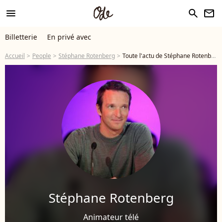
menu
search
newsletter
Billetterie
En privé avec
Accueil
People
Stéphane Rotenberg
Toute l'actu de Stéphane Rotenberg
Stéphane Rotenberg
Animateur télé