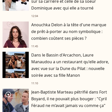
sur sa carrière et celle de sa soeur
Dominique avec qui elle a tourné
12:04
Anouchka Delon à la tête d'une marque
de prêt-à-porter au nom symbolique :
combien coûtent ses pièces ?
11:45
Dans le Bassin d'Arcachon, Laure
Manaudou a un restaurant qu'elle adore,
avec vue sur la Dune du Pilat : nouvelle
soirée avec sa fille Manon
11:10
Jean-Baptiste Marteau pétrifié dans Fort
player2
Boyard, il ne pouvait plus bouger : "Cyril
Féraud ne m’avait jamais vu comme ça"