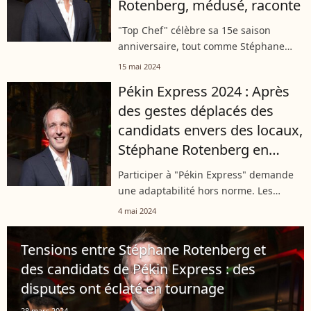
Rotenberg, médusé, raconte
"Top Chef" célèbre sa 15e saison
anniversaire, tout comme Stéphane
Rotenberg qui est aux manettes de
15 mai 2024
l'émission depuis la toute première
Pékin Express 2024 : Après
édition. Durant toutes ces années,
des gestes déplacés des
l'animateur...
candidats envers des locaux,
Stéphane Rotenberg en
alerte !
Participer à "Pékin Express" demande
une adaptabilité hors norme. Les
candidats sont à l'autre bout du monde
4 mai 2024
dans des pays qu'ils ne connaissent
pas et parfois sans avoir la possibilité...
Tensions entre Stéphane Rotenberg et
des candidats de Pékin Express : des
disputes ont éclaté en tournage
28 mars 2024