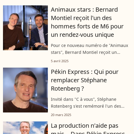
Johannesburg, en Afrique du Sud,
Animaux stars : Bernard
après un passage en Tanzanie, au
Montiel reçoit l'un des
Mozambique...
hommes forts de M6 pour
un rendez-vous unique
Pour ce nouveau numéro de "Animaux
stars", Bernard Montiel reçoit un
animateur bien connu du petit écran :
5 avril 2025
Stéphane Rotenberg. L'homme fort de
Pékin Express : Qui pour
M6 à la tête de "Pékin Express" sera...
remplacer Stéphane
Rotenberg ?
Invité dans "C à vous", Stéphane
Rotenberg s'est remémoré l'un des
moments les plus marquants de toutes
20 mars 2025
ses années à la présentation de "Pékin
La production n'aide pas
Express". L'occasion aussi pour
mais… Dans Pékin Express,
l'animateur...