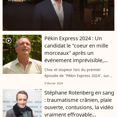
Pékin Express 2024 : Un
player2
candidat le "coeur en mille
morceaux" après un
événement imprévisible,
c'est le choc !
Choc et stupeur lors du premier
épisode de "Pékin Express 2024", sur
M6, le 8 février. L'un des binômes de
9 février 2024
l'aventure a pris la décision
Stéphane Rotenberg en sang
d'abandonner la compétition. Très vite,
player2
: traumatisme crânien, plaie
l'un...
ouverte, contusions, la vidéo
vraiment effroyable...