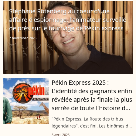
elles aussi des célébrités ! Leur
Stéphane Rotenberg au coeur d'une
réussite...
affaire d'espionnage, l'animateur surveillé
de près sur le tournage de Pékin express
7 novembre 2025
Pékin Express 2025 :
L'identité des gagnants enfin
révélée après la finale la plus
serrée de toute l'histoire du
jeu !
"Pékin Express, La Route des tribus
légendaires", c'est fini. Les binômes de
la saison ont terminé le jeu à
5 avril 2025