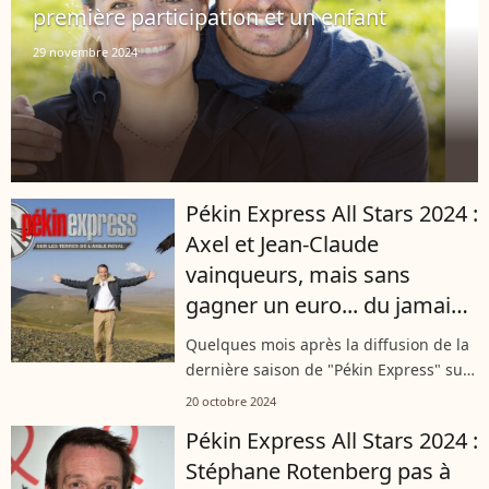
première participation et un enfant
29 novembre 2024
Pékin Express All Stars 2024 :
Axel et Jean-Claude
vainqueurs, mais sans
gagner un euro... du jamais
vu !
Quelques mois après la diffusion de la
dernière saison de "Pékin Express" sur
M6, une nouvelle édition All Stars est
20 octobre 2024
attendue. Sept binômes
Pékin Express All Stars 2024 :
emblématiques ont été choisis pour
Stéphane Rotenberg pas à
intégrer...