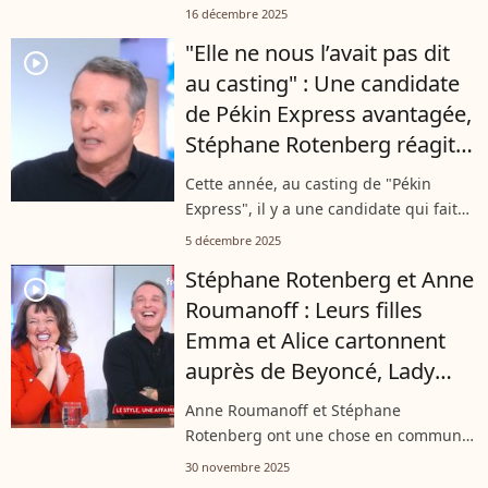
Et lorsqu'il ne tourne pas pour M6,
16 décembre 2025
l'animateur se consacre à son autre
"Elle ne nous l’avait pas dit
activité bien loin du monde des
player2
au casting" : Une candidate
médias....
de Pékin Express avantagée,
Stéphane Rotenberg réagit à
cette affaire qui fait parler
Cette année, au casting de "Pékin
Express", il y a une candidate qui fait
beaucoup parler. Il s'agit de Marianne
5 décembre 2025
qui apparaît avantagée depuis le début
Stéphane Rotenberg et Anne
de la compétition. Interrogé...
player2
Roumanoff : Leurs filles
Emma et Alice cartonnent
auprès de Beyoncé, Lady
Gaga et Kylie Jenner
Anne Roumanoff et Stéphane
Rotenberg ont une chose en commun :
leurs filles évoluent toutes les deux
30 novembre 2025
dans le même univers. Et elles sont