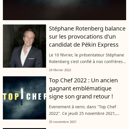
Stéphane Rotenberg balance
sur les provocations d'un
candidat de Pékin Express
Le 10 février, le présentateur Stéphane
Rotenberg s'est confié à nos confrères
de Sud Radio. L'occasion de découvrir
24 février 2022
que l'un des candidats de "Pékin
Top Chef 2022 : Un ancien
Express 2022" l'avait déstabilisé...
gagnant emblématique
signe son grand retour !
Evenement à venir, dans "Top Chef
2022". Ce jeudi 25 novembre 2021,
Stéphane Rotenberg a annoncé une
25 novembre 2021
grande nouvelle sur son compte