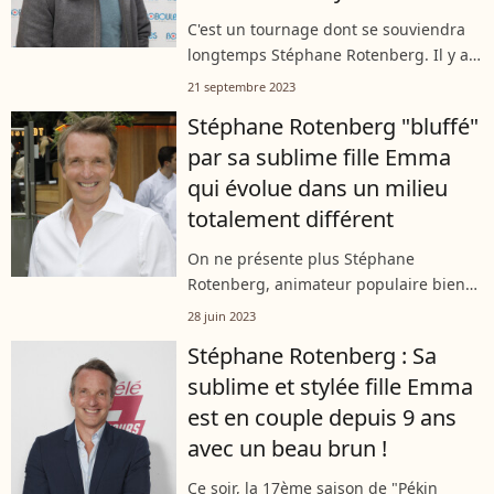
C'est un tournage dont se souviendra
longtemps Stéphane Rotenberg. Il y a
quelques années, l'animateur a été
21 septembre 2023
victime d'un grave accident aux
Stéphane Rotenberg "bluffé"
Philippines où avait lieu une saison
par sa sublime fille Emma
de...
qui évolue dans un milieu
totalement différent
On ne présente plus Stéphane
Rotenberg, animateur populaire bien
installé chez M6 depuis plusieurs
28 juin 2023
années. Mais c'est sa fille Emma qui
Stéphane Rotenberg : Sa
donne aussi à être connue. Et pour
sublime et stylée fille Emma
cause, elle...
est en couple depuis 9 ans
avec un beau brun !
Ce soir, la 17ème saison de "Pékin