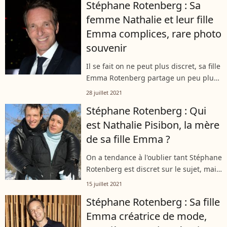
Stéphane Rotenberg : Sa
Instagram. Un ancien gagnant a été
femme Nathalie et leur fille
invité dans l'émission,...
Emma complices, rare photo
souvenir
Il se fait on ne peut plus discret, sa fille
Emma Rotenberg partage un peu plus.
Sur Instagram, la jeune femme publie
28 juillet 2021
ainsi une rare photo d'elle et sa mère
Stéphane Rotenberg : Qui
Nathalie Pisibon, celle...
est Nathalie Pisibon, la mère
de sa fille Emma ?
On a tendance à l'oublier tant Stéphane
Rotenberg est discret sur le sujet, mais
l'animateur de M6 est un homme
15 juillet 2021
marié. L'heureuse élue se prénomme
Stéphane Rotenberg : Sa fille
Nathalie Pisibon et ensemble, ils...
Emma créatrice de mode,