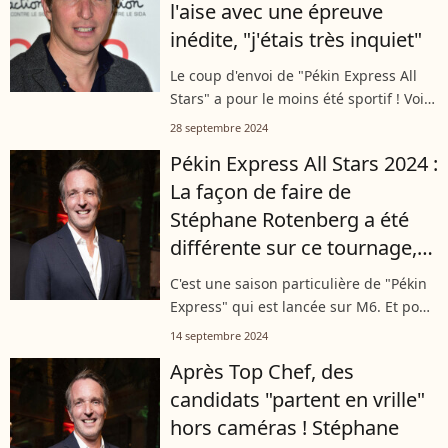
l'aise avec une épreuve
inédite, "j'étais très inquiet"
Le coup d'envoi de "Pékin Express All
Stars" a pour le moins été sportif ! Voire
même un peu trop intense au goût de
28 septembre 2024
Stéphane Rotenberg. Lors de la
Pékin Express All Stars 2024 :
conférence de presse, l'animateur...
La façon de faire de
Stéphane Rotenberg a été
différente sur ce tournage,
voici pourquoi !
C'est une saison particulière de "Pékin
Express" qui est lancée sur M6. Et pour
cause, elle est "All Stars" ! Seuls des
14 septembre 2024
candidats déjà connus et familiers avec
Après Top Chef, des
l'émission ont pu participer....
candidats "partent en vrille"
hors caméras ! Stéphane