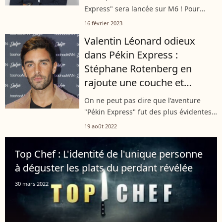
Express" sera lancée sur M6 ! Pour
l'occasion, penchons-nous un peu sur
16 février 2023
la famille de Stéphane Rotenberg,
Valentin Léonard odieux
animateur talentueux du célèbre
dans Pékin Express :
programme....
Stéphane Rotenberg en
rajoute une couche et
l'enfonce !
On ne peut pas dire que l'aventure
"Pékin Express" fut des plus évidentes
pour Valentin Léonard. En binôme avec
19 août 2022
sa compagne Rachel Legrain-Trapani, il
a très souvent perdu son calme,...
Top Chef : L'identité de l'unique personne
à déguster les plats du perdant révélée
30 mars 2022