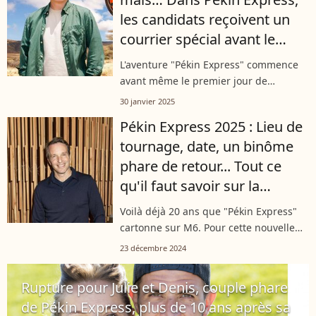
les candidats reçoivent un
courrier spécial avant le
tournage
L'aventure "Pékin Express" commence
avant même le premier jour de
tournage. En effet, les candidats de
30 janvier 2025
l'émission de M6 se préparent à vivre
Pékin Express 2025 : Lieu de
une expérience folle. Et pour cela, la...
tournage, date, un binôme
phare de retour... Tout ce
qu'il faut savoir sur la
nouvelle saison
Voilà déjà 20 ans que "Pékin Express"
cartonne sur M6. Pour cette nouvelle
saison anniversaire, la production a vu
23 décembre 2024
les choses en grand. Voici tout ce qu'il
faut retenir de cette prochaine...
Rupture pour Julie et Denis, couple phare
de Pékin Express, plus de 10 ans après sa