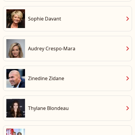
chevron_right
Sophie Davant
chevron_right
Audrey Crespo-Mara
chevron_right
Zinedine Zidane
chevron_right
Thylane Blondeau