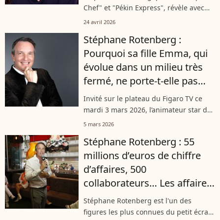
Chef" et "Pékin Express", révèle avec
une fierté non dissimulée le succès
24 avril 2026
fulgurant de sa fille Emma. Loin des
Stéphane Rotenberg :
plateaux télé, la jeune créatrice...
Pourquoi sa fille Emma, qui
évolue dans un milieu très
fermé, ne porte-t-elle pas
son nom ?
Invité sur le plateau du Figaro TV ce
mardi 3 mars 2026, l’animateur star de
M6 Stéphane Rotenberg en a dit un
5 mars 2026
peu plus sur sa famille, et notamment
Stéphane Rotenberg : 55
sur sa fille Emma. Âgée de 27 ans,...
millions d’euros de chiffre
d’affaires, 500
collaborateurs… Les affaires
du présentateur marchent
Stéphane Rotenberg est l'un des
très bien, loin du petit écran
figures les plus connues du petit écran.