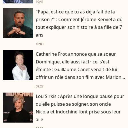
10:41
"Papa, est-ce que tu as déjà fait de la
prison ?" : Comment Jérôme Kerviel a dû
tout expliquer son histoire à sa fille de 7
ans
10:00
Catherine Frot annonce que sa soeur
Dominique, elle aussi actrice, s'est
éteinte : Guillaume Canet venait de lui
offrir un rôle dans son film avec Marion
Cotillard
09:27
Lou Sirkis : Après une longue pause pour
qu'elle puisse se soigner, son oncle
Nicola et Indochine l’ont prise sous leur
aile