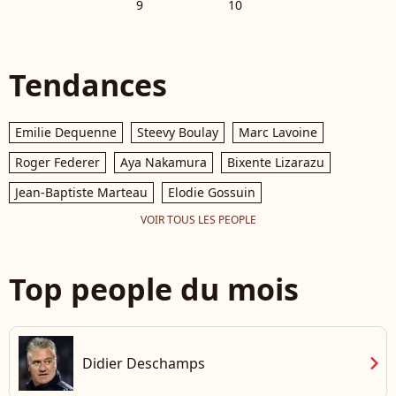
9
10
Tendances
Emilie Dequenne
Steevy Boulay
Marc Lavoine
Roger Federer
Aya Nakamura
Bixente Lizarazu
Jean-Baptiste Marteau
Elodie Gossuin
VOIR TOUS LES PEOPLE
Top people du mois
chevron_right
Didier Deschamps