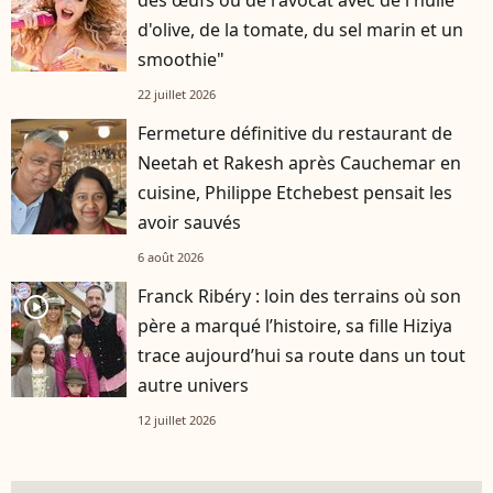
des œufs ou de l'avocat avec de l'huile
d'olive, de la tomate, du sel marin et un
smoothie"
22 juillet 2026
Fermeture définitive du restaurant de
Neetah et Rakesh après Cauchemar en
cuisine, Philippe Etchebest pensait les
avoir sauvés
6 août 2026
Franck Ribéry : loin des terrains où son
player2
père a marqué l’histoire, sa fille Hiziya
trace aujourd’hui sa route dans un tout
autre univers
12 juillet 2026