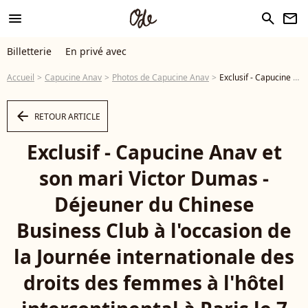
menu
search
newsletter
Billetterie
En privé avec
Accueil
Capucine Anav
Photos de Capucine Anav
Exclusif - Capucine Anav et son mari Victor Dumas - Déjeuner du Chinese Business Club à l'occasion de la Journée internationale des droits des femmes à l'hôtel intercontinental à Paris le 7 mars 2024. © Rachid Bellak/Bestimage - Photo
arrow_left
RETOUR ARTICLE
Exclusif - Capucine Anav et
son mari Victor Dumas -
Déjeuner du Chinese
Business Club à l'occasion de
la Journée internationale des
droits des femmes à l'hôtel