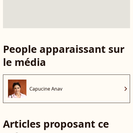
People apparaissant sur
le média
chevron_right
Capucine Anav
Articles proposant ce