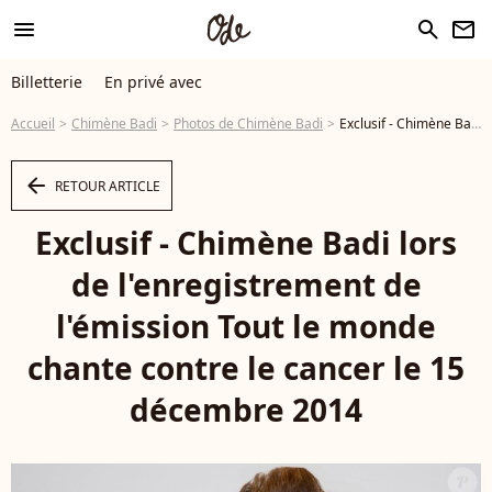
menu
search
newsletter
Billetterie
En privé avec
Accueil
Chimène Badi
Photos de Chimène Badi
Exclusif - Chimène Badi lors de l'enregistrement de l'émission Tout le monde chante contre le cancer le 15 décembre 2014 - Photo
arrow_left
RETOUR ARTICLE
Exclusif - Chimène Badi lors
de l'enregistrement de
l'émission Tout le monde
chante contre le cancer le 15
décembre 2014