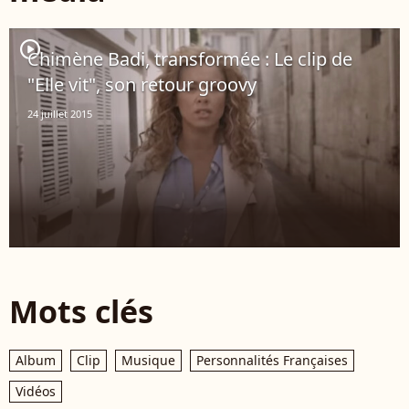
player2
Chimène Badi, transformée : Le clip de
"Elle vit", son retour groovy
24 juillet 2015
Mots clés
Album
Clip
Musique
Personnalités Françaises
Vidéos