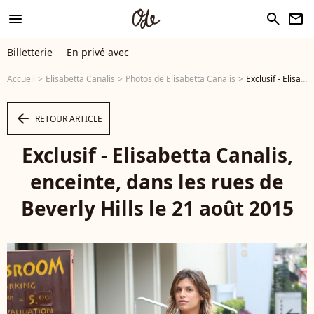
menu
search
newsletter
Billetterie
En privé avec
Accueil
Elisabetta Canalis
Photos de Elisabetta Canalis
Exclusif - Elisabetta Canalis, enceinte, dans les rues de Beverly Hills le 21 août 2015 - Photo
arrow_left
RETOUR ARTICLE
Exclusif - Elisabetta Canalis,
enceinte, dans les rues de
Beverly Hills le 21 août 2015