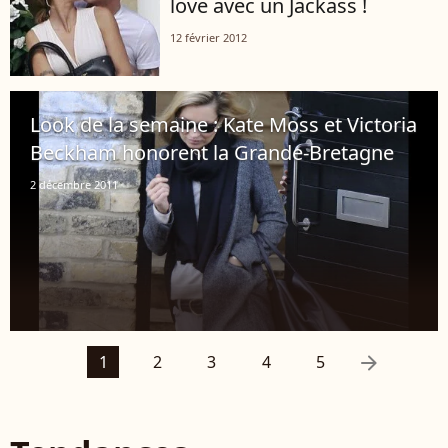
love avec un Jackass !
12 février 2012
Look de la semaine : Kate Moss et Victoria
Beckham honorent la Grande-Bretagne
2 décembre 2011
arrow_right
1
2
3
4
5