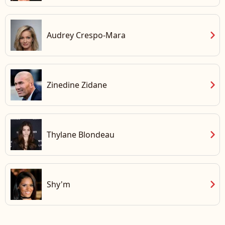
chevron_right
Audrey Crespo-Mara
chevron_right
Zinedine Zidane
chevron_right
Thylane Blondeau
chevron_right
Shy'm