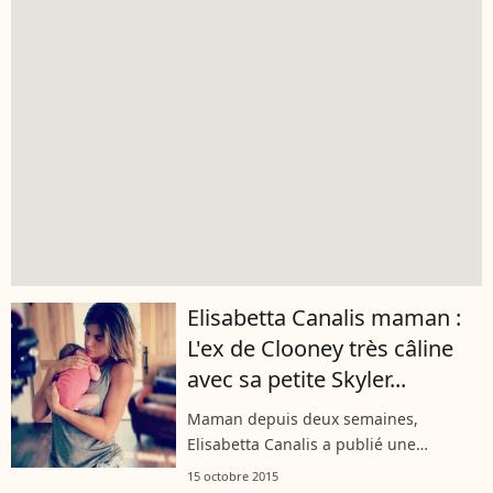
Elisabetta Canalis maman :
L'ex de Clooney très câline
avec sa petite Skyler...
Maman depuis deux semaines,
Elisabetta Canalis a publié une
adorable photo avec sa petite fille...
15 octobre 2015