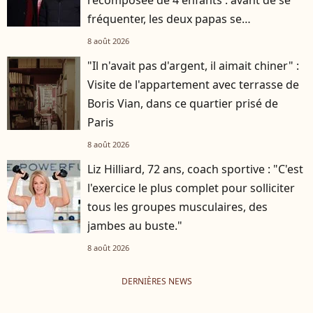
recomposée de 4 enfants : avant de se
fréquenter, les deux papas se
connaissaient depuis des années
8 août 2026
"Il n'avait pas d'argent, il aimait chiner" :
Visite de l'appartement avec terrasse de
Boris Vian, dans ce quartier prisé de
Paris
8 août 2026
Liz Hilliard, 72 ans, coach sportive : "C'est
l'exercice le plus complet pour solliciter
tous les groupes musculaires, des
jambes au buste."
8 août 2026
DERNIÈRES NEWS