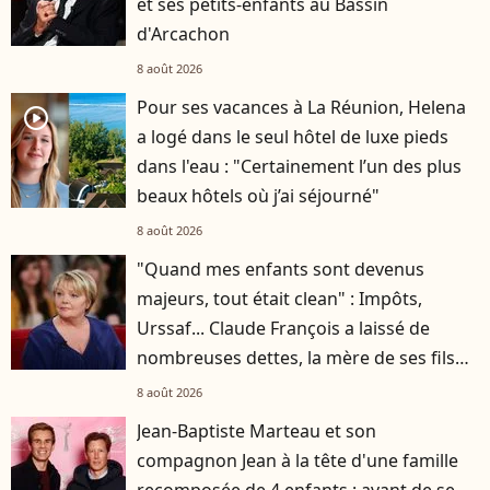
et ses petits-enfants au Bassin
d'Arcachon
8 août 2026
Pour ses vacances à La Réunion, Helena
player2
a logé dans le seul hôtel de luxe pieds
dans l'eau : "Certainement l’un des plus
beaux hôtels où j’ai séjourné"
8 août 2026
"Quand mes enfants sont devenus
majeurs, tout était clean" : Impôts,
Urssaf... Claude François a laissé de
nombreuses dettes, la mère de ses fils
s'est occupée de tout
8 août 2026
Jean-Baptiste Marteau et son
compagnon Jean à la tête d'une famille