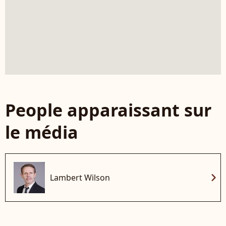
People apparaissant sur
le média
chevron_right
Lambert Wilson