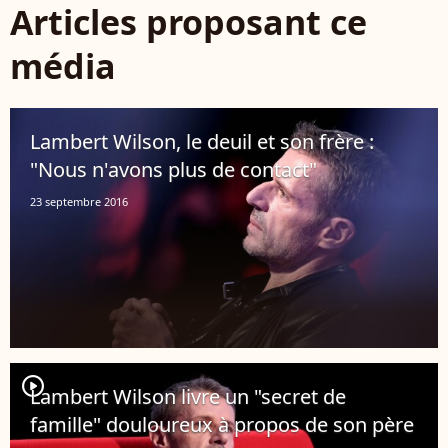
Articles proposant ce
média
Lambert Wilson, le deuil et son frère :
"Nous n'avons plus de contact"
23 septembre 2016
player2
Lambert Wilson livre un "secret de
famille" douloureux à propos de son père