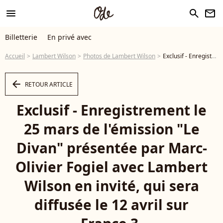
menu
search
newsletter
Billetterie
En privé avec
Accueil
Lambert Wilson
Photos de Lambert Wilson
Exclusif - Enregistrement le 25 mars de l'émission "Le Divan" présentée par Marc-Olivier Fogiel avec Lambert Wilson en invité, qui sera diffusée le 12 avril sur France 3. © Dominique Jacovides / Bestimage
arrow_left
RETOUR ARTICLE
Exclusif - Enregistrement le
25 mars de l'émission "Le
Divan" présentée par Marc-
Olivier Fogiel avec Lambert
Wilson en invité, qui sera
diffusée le 12 avril sur