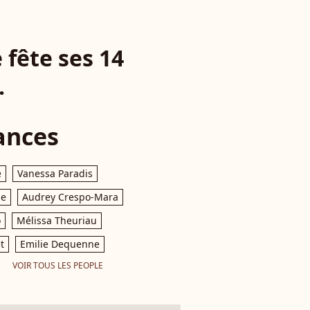
 fête ses 14
.
ances
e
Vanessa Paradis
le
Audrey Crespo-Mara
o
Mélissa Theuriau
t
Emilie Dequenne
VOIR TOUS LES PEOPLE