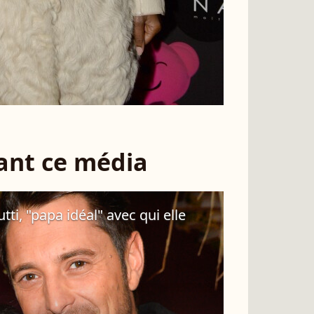
sant ce média
ti, "papa idéal" avec qui elle