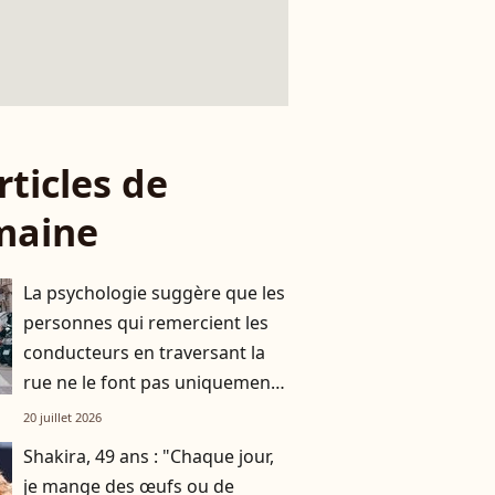
rticles de
maine
La psychologie suggère que les
personnes qui remercient les
conducteurs en traversant la
rue ne le font pas uniquement
par gratitude
20 juillet 2026
Shakira, 49 ans : "Chaque jour,
je mange des œufs ou de