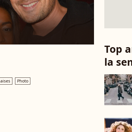
Top a
la se
çaises
Photo