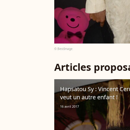
© BestImage
Articles propo
Hapsatou Sy : Vincent Cerut
veut un autre enfant !
16 avril 2017