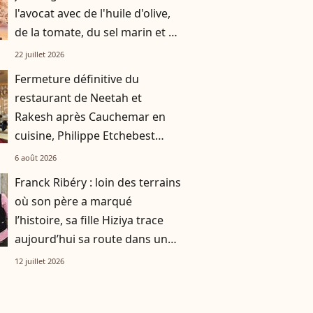
l'avocat avec de l'huile d'olive,
de la tomate, du sel marin et un
smoothie"
22 juillet 2026
Fermeture définitive du
restaurant de Neetah et
Rakesh après Cauchemar en
cuisine, Philippe Etchebest
pensait les avoir sauvés
6 août 2026
Franck Ribéry : loin des terrains
où son père a marqué
l’histoire, sa fille Hiziya trace
aujourd’hui sa route dans un
tout autre univers
12 juillet 2026