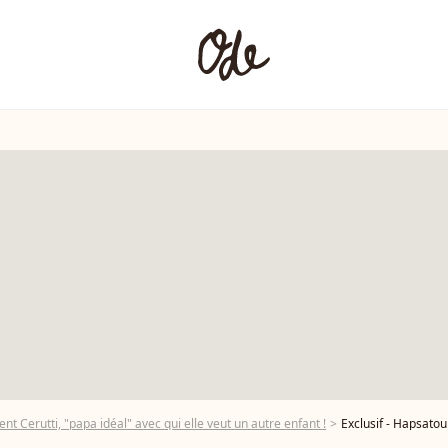
nt Cerutti, "papa idéal" avec qui elle veut un autre enfant !
Exclusif - Hapsatou Sy - Le