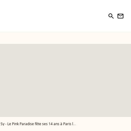
search
newsletter
 Pink Paradise fête ses 14 ans à Paris le 14 janvier 2016. - Photo