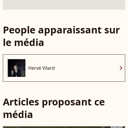
People apparaissant sur
le média
chevron_right
Hervé Vilard
Articles proposant ce
média