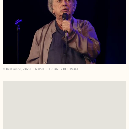
© BestImage, VANSTEENKISTE STEPHANE / BESTIMAGE