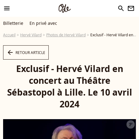
menu
search
newsletter
Billetterie
En privé avec
Accueil
Hervé Vilard
Photos de Hervé Vilard
Exclusif - Hervé Vilard en concert au Théâtre Sébastopol à Lille. Le 10 avril 2024 - Photo
arrow_left
RETOUR ARTICLE
Exclusif - Hervé Vilard en
concert au Théâtre
Sébastopol à Lille. Le 10 avril
2024