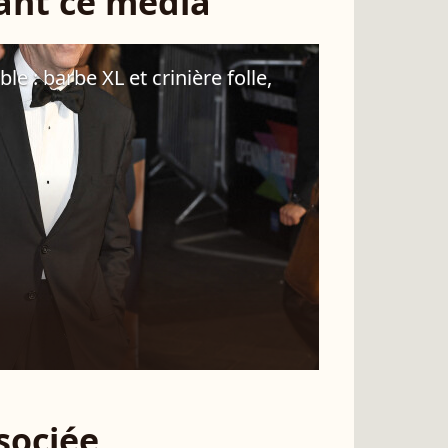
sant ce média
 : barbe XL et crinière folle,
ssociée