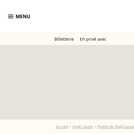
menu
MENU
Billetterie
En privé avec
Accueil
Hugh Laurie
Photos de Hugh Lauri