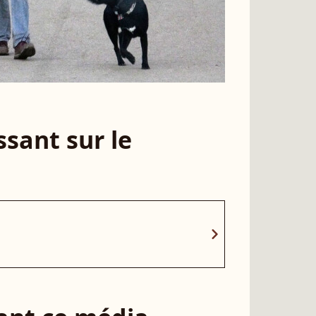
sant sur le
chevron_right