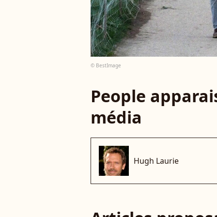
© BestImage
People apparais
média
Hugh Laurie