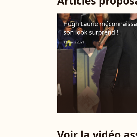
Articles propo
Hugh Laurie méconnaissable
son look surprend !
13 mars 2021
Voir la vidéo a