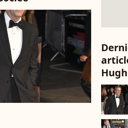
Derni
articl
Hugh