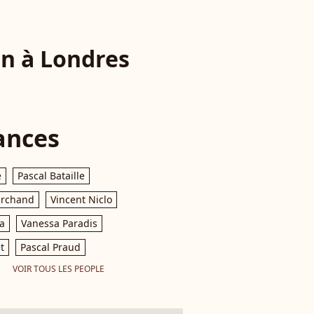
en à Londres
ances
e
Pascal Bataille
archand
Vincent Niclo
a
Vanessa Paradis
t
Pascal Praud
VOIR TOUS LES PEOPLE