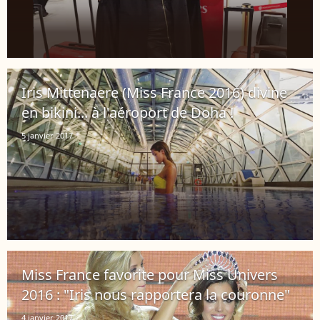
Iris Mittenaere (Miss France 2016) divine
en bikini... à l'aéroport de Doha !
5 janvier 2017
Miss France favorite pour Miss Univers
2016 : "Iris nous rapportera la couronne"
4 janvier 2017