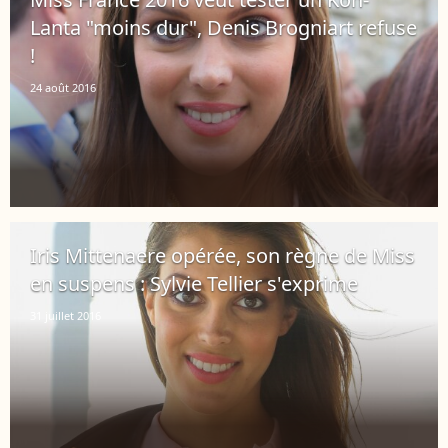
Lanta "moins dur", Denis Brogniart refuse
!
24 août 2016
Iris Mittenaere opérée, son règne de Miss
en suspens : Sylvie Tellier s'exprime
31 juillet 2016