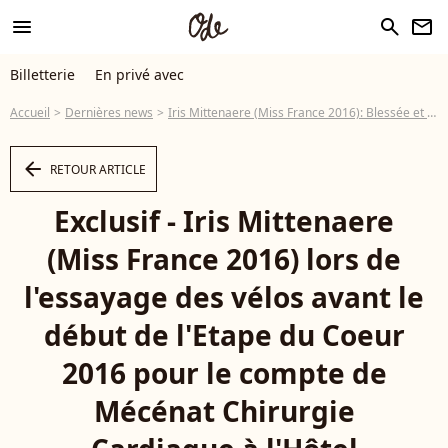
menu
search
newsletter
Billetterie
En privé avec
Accueil
Dernières news
Iris Mittenaere (Miss France 2016): Blessée et nostalgique, sa mère à son chevet
arrow_left
RETOUR ARTICLE
Exclusif - Iris Mittenaere
(Miss France 2016) lors de
l'essayage des vélos avant le
début de l'Etape du Coeur
2016 pour le compte de
Mécénat Chirurgie