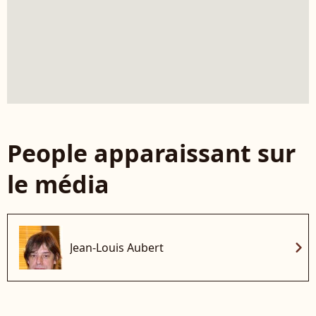
People apparaissant sur
le média
chevron_right
Jean-Louis Aubert