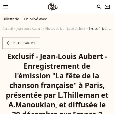
menu
search
newsletter
Billetterie
En privé avec
Accueil
Jean-Louis Aubert
Photos de Jean-Louis Aubert
Exclusif - Jean-Louis Aubert - Enregistrement de l'émission "La fête de la chanson française" à Paris, présentée par L.Thilleman et A.Manoukian, et diffusée le 20 décembre sur France 3 © Pierre Perusseau / Bestimage - Photo
arrow_left
RETOUR ARTICLE
Exclusif - Jean-Louis Aubert -
Enregistrement de
l'émission "La fête de la
chanson française" à Paris,
présentée par L.Thilleman et
A.Manoukian, et diffusée le