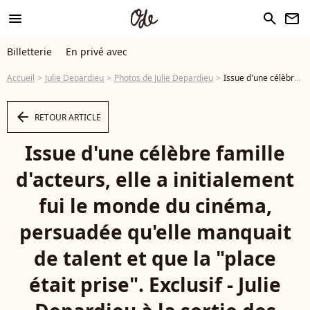
menu
search
newsletter
Billetterie
En privé avec
Accueil
Julie Depardieu
Photos de Julie Depardieu
Issue d'une célèbre famille d'acteurs, elle a initialement fui le monde du cinéma, persuadée qu'elle manquait de talent et que la "place était prise". Exclusif - Julie Depardieu à la sortie des studios de RTL à Neuilly-sur-Seine, France, le 20 octobre 2025. Bestimage - Photo
arrow_left
RETOUR ARTICLE
Issue d'une célèbre famille
d'acteurs, elle a initialement
fui le monde du cinéma,
persuadée qu'elle manquait
de talent et que la "place
était prise". Exclusif - Julie