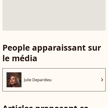
People apparaissant sur
le média
chevron_right
Julie Depardieu