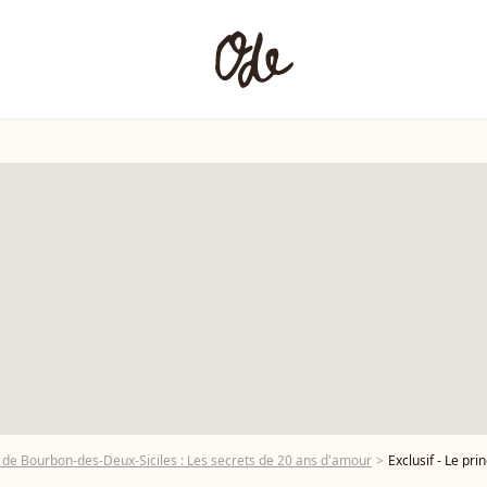
 de Bourbon-des-Deux-Siciles : Les secrets de 20 ans d'amour
Exclusif - Le prince Charles et la princesse Camilla de Bourbon des Deux Sicile