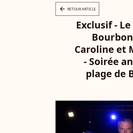
arrow_left
RETOUR ARTICLE
Exclusif - L
Bourbon 
Caroline et 
- Soirée a
plage de B