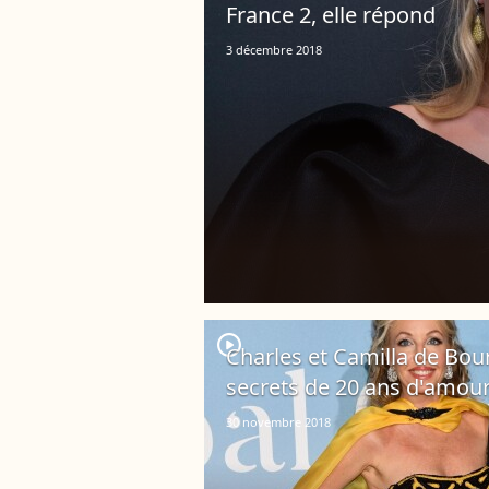
France 2, elle répond
3 décembre 2018
player2
Charles et Camilla de Bou
secrets de 20 ans d'amou
30 novembre 2018