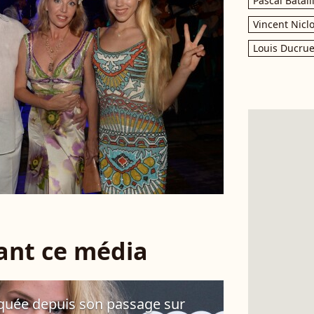
Pascal Batail
Vincent Nicl
Louis Ducrue
sant ce média
quée depuis son passage sur