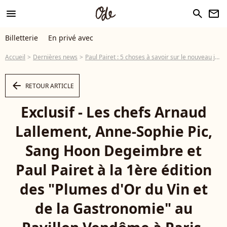
menu
search
newsletter
Billetterie
En privé avec
Accueil
Dernières news
Paul Pairet : 5 choses à savoir sur le nouveau juré de Top Chef
arrow_left
RETOUR ARTICLE
Exclusif - Les chefs Arnaud
Lallement, Anne-Sophie Pic,
Sang Hoon Degeimbre et
Paul Pairet à la 1ère édition
des "Plumes d'Or du Vin et
de la Gastronomie" au