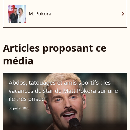
chevron_right
M. Pokora
Articles proposant ce
média
Abdos, tatouages et amis sportifs : les
vacances de star de Matt Pokora sur une
île très prisée
30 juillet 2023