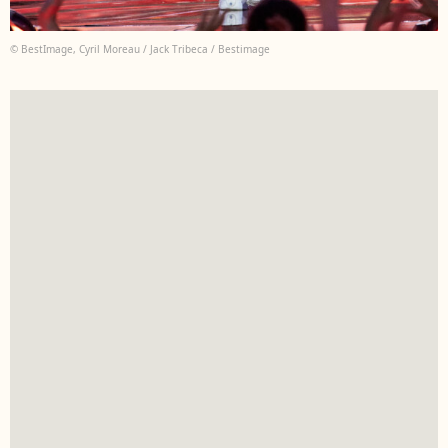
© BestImage, Cyril Moreau / Jack Tribeca / Bestimage