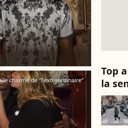
Top a
s le charme de "l'extraordinaire"
la se