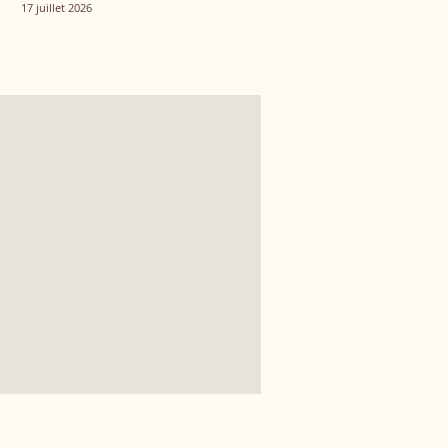
vécu ensemble
17 juillet 2026