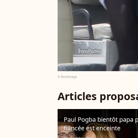
© BestImage
Articles propo
Paul Pogba bientôt papa po
fiancée est enceinte
28 décembre 2018