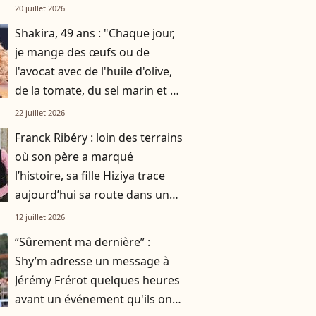
par gratitude
20 juillet 2026
Shakira, 49 ans : "Chaque jour,
je mange des œufs ou de
l'avocat avec de l'huile d'olive,
de la tomate, du sel marin et un
smoothie"
22 juillet 2026
Franck Ribéry : loin des terrains
où son père a marqué
l’histoire, sa fille Hiziya trace
aujourd’hui sa route dans un
tout autre univers
12 juillet 2026
“Sûrement ma dernière” :
Shy’m adresse un message à
Jérémy Frérot quelques heures
avant un événement qu'ils ont