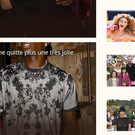
e quitte plus une très jolie
player2