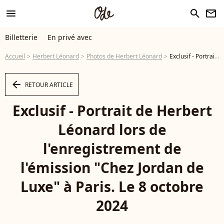
menu
search
newsletter
Billetterie
En privé avec
Accueil
Herbert Léonard
Photos de Herbert Léonard
Exclusif - Portrait de Herbert Léonard lors de l'enregistrement de l'émission "Chez Jordan de Luxe" à Paris. Le 8 octobre 2024 © Cédric Perrin / Bestimage - Photo
arrow_left
RETOUR ARTICLE
Exclusif - Portrait de Herbert
Léonard lors de
l'enregistrement de
l'émission "Chez Jordan de
Luxe" à Paris. Le 8 octobre
2024