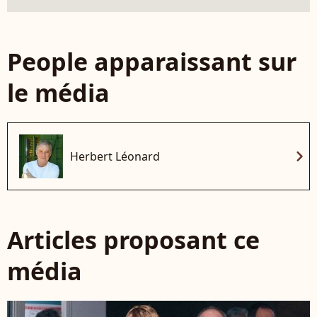
People apparaissant sur
le média
chevron_right
Herbert Léonard
Articles proposant ce
média