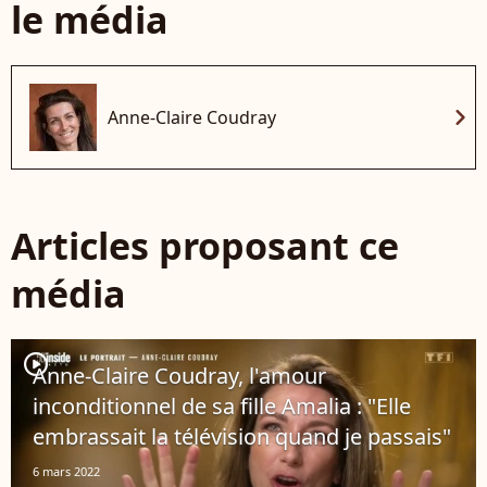
le média
chevron_right
Anne-Claire Coudray
Articles proposant ce
média
player2
Anne-Claire Coudray, l'amour
inconditionnel de sa fille Amalia : "Elle
embrassait la télévision quand je passais"
6 mars 2022