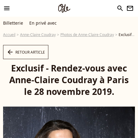
menu
search
newsletter
Billetterie
En privé avec
Accueil
Anne-Claire Coudray
Photos de Anne-Claire Coudray
Exclusif - Rendez-vous avec Anne-Claire Coudray à Paris le 28 novembre 2019. © Cédric Perrin/Bestimage - Photo
arrow_left
RETOUR ARTICLE
Exclusif - Rendez-vous avec
Anne-Claire Coudray à Paris
le 28 novembre 2019.