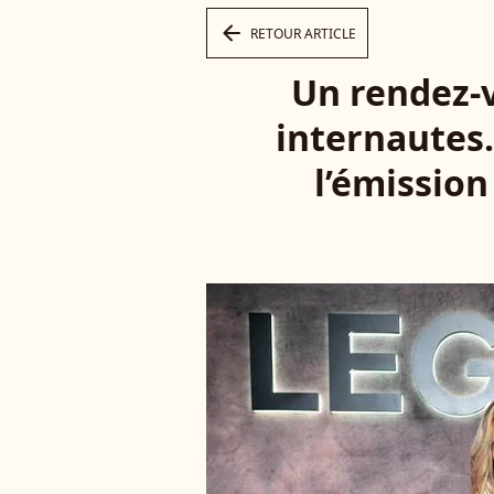
arrow_left
RETOUR ARTICLE
Un rendez-v
internautes
l’émissio