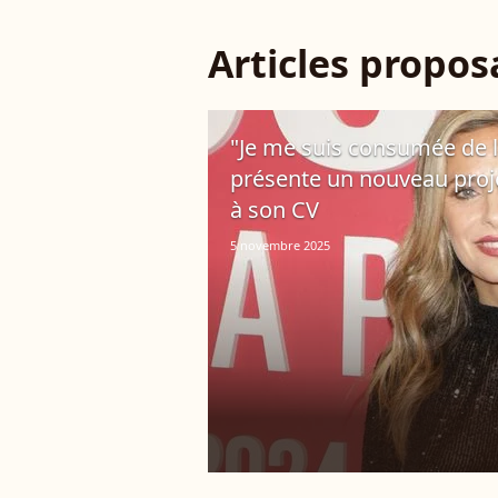
Articles propo
"Je me suis consumée de l'
présente un nouveau projet
à son CV
5 novembre 2025