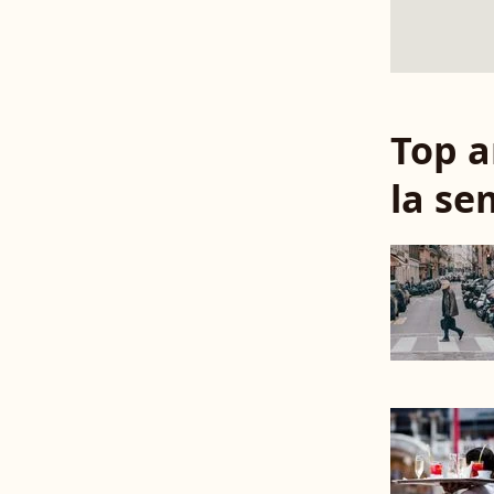
Top a
la se