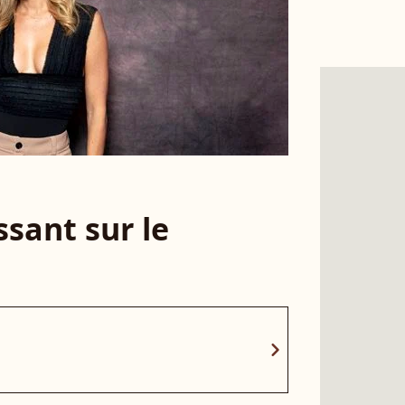
sant sur le
chevron_right