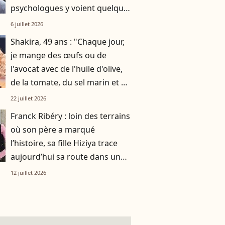
psychologues y voient quelque
chose de bien plus profond.
6 juillet 2026
Shakira, 49 ans : "Chaque jour,
je mange des œufs ou de
l'avocat avec de l'huile d'olive,
de la tomate, du sel marin et un
smoothie"
22 juillet 2026
Franck Ribéry : loin des terrains
où son père a marqué
l’histoire, sa fille Hiziya trace
aujourd’hui sa route dans un
tout autre univers
12 juillet 2026