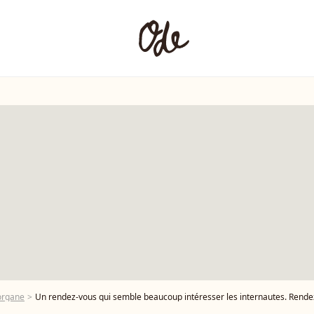
organe
Un rendez-vous qui semble beaucoup intéresser les internautes. Rendez-vous avec Clara Morgane lors de l’émission "Legend" animée p