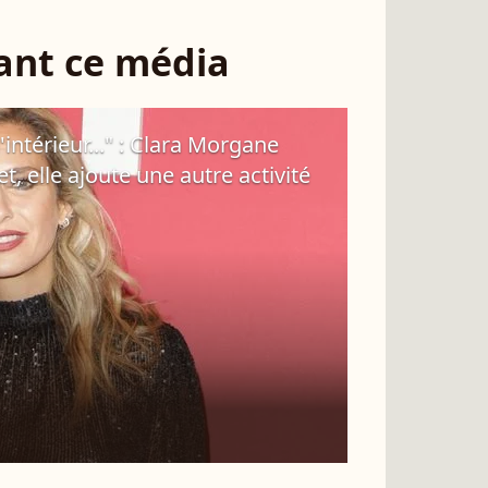
sant ce média
intérieur..." : Clara Morgane
, elle ajoute une autre activité