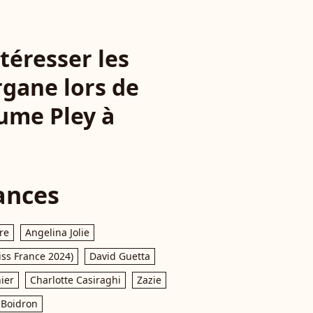
téresser les
gane lors de
ume Pley à
ances
re
Angelina Jolie
iss France 2024)
David Guetta
ier
Charlotte Casiraghi
Zazie
Boidron