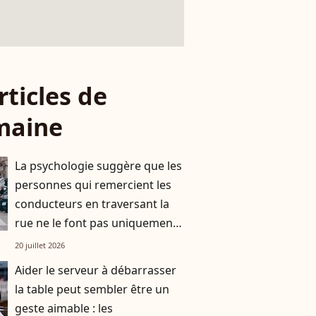
rticles de
maine
La psychologie suggère que les
personnes qui remercient les
conducteurs en traversant la
rue ne le font pas uniquement
par gratitude
20 juillet 2026
Aider le serveur à débarrasser
la table peut sembler être un
geste aimable : les