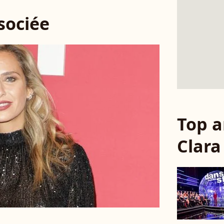
ssociée
Top a
Clar