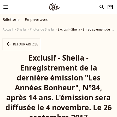
menu
search
newsletter
Billetterie
En privé avec
Accueil
Sheila
Photos de Sheila
Exclusif - Sheila - Enregistrement de la dernière émission "Les Années Bonheur", N°84, après 14 ans. L'émission sera diffusée le 4 novembre. Le 26 septembre 2017 © Giancarlo Gorassini / Bestimage - Photo
arrow_left
RETOUR ARTICLE
Exclusif - Sheila -
Enregistrement de la
dernière émission "Les
Années Bonheur", N°84,
après 14 ans. L'émission sera
diffusée le 4 novembre. Le 26