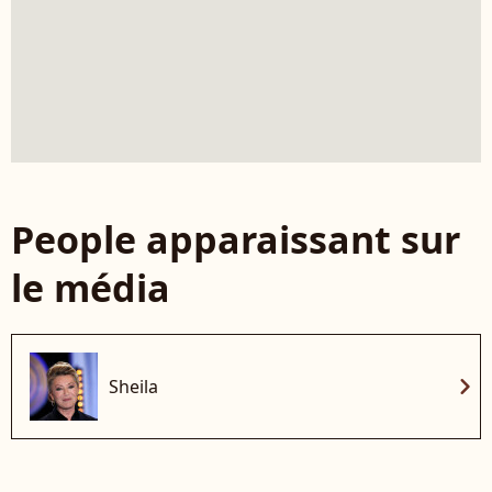
People apparaissant sur
le média
chevron_right
Sheila