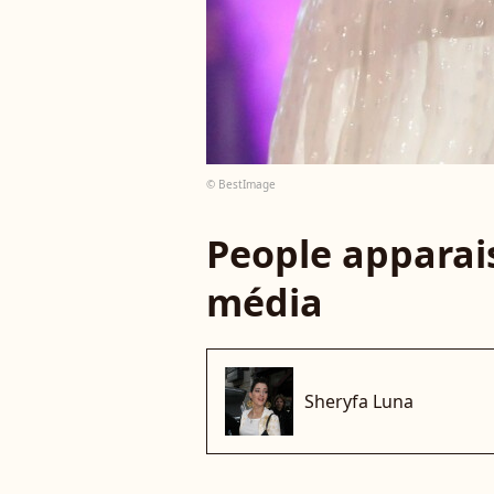
© BestImage
People apparais
média
Sheryfa Luna