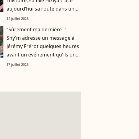
l’histoire, sa fille Hiziya trace
aujourd’hui sa route dans un
tout autre univers
12 juillet 2026
“Sûrement ma dernière” :
Shy’m adresse un message à
Jérémy Frérot quelques heures
avant un événement qu'ils ont
vécu ensemble
17 juillet 2026