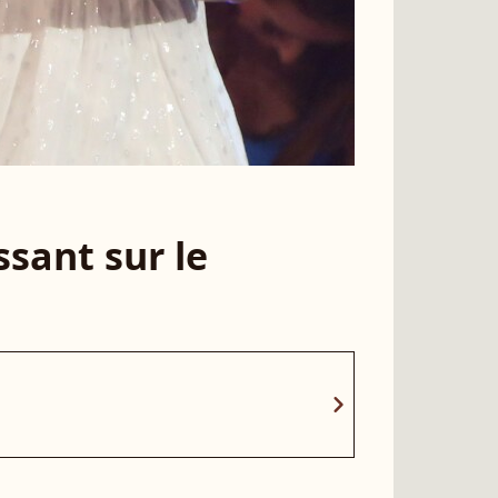
sant sur le
chevron_right