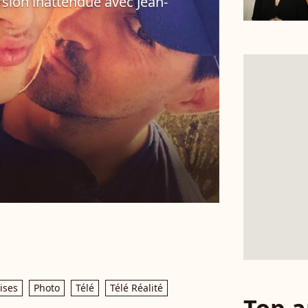
rsion inattendue avec Jean-
ises
Photo
Télé
Télé Réalité