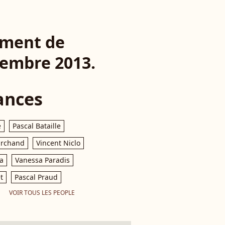
rement de
vembre 2013.
ances
e
Pascal Bataille
archand
Vincent Niclo
a
Vanessa Paradis
t
Pascal Praud
VOIR TOUS LES PEOPLE