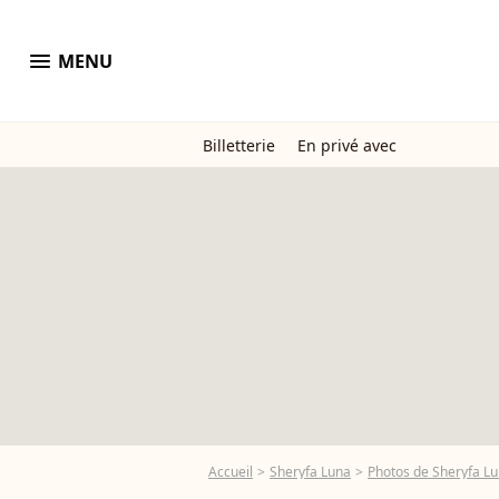
menu
MENU
Billetterie
En privé avec
Accueil
Sheryfa Luna
Photos de Sheryfa L