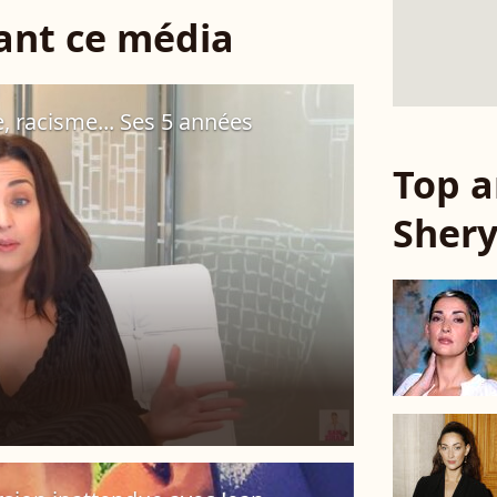
sant ce média
, racisme... Ses 5 années
Top a
Shery