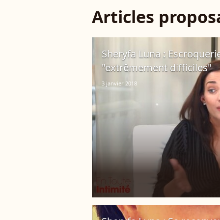
Articles propo
Sheryfa Luna : Escroquerie
"extrêmement difficiles"
3 janvier 2018