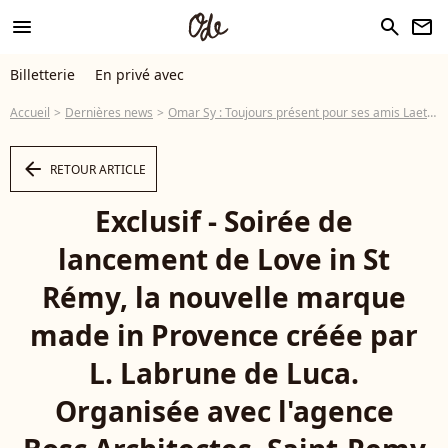
menu
search
newsletter
Billetterie
En privé avec
Accueil
Dernières news
Omar Sy : Toujours présent pour ses amis Laetitia et Vincent Labrune !
arrow_left
RETOUR ARTICLE
Exclusif - Soirée de
lancement de Love in St
Rémy, la nouvelle marque
made in Provence créée par
L. Labrune de Luca.
Organisée avec l'agence