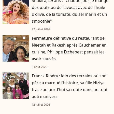
Shakira, 49 ans : "Chaque jour, je mange
des œufs ou de l'avocat avec de l'huile
d'olive, de la tomate, du sel marin et un
smoothie"
22 juillet 2026
Fermeture définitive du restaurant de
Neetah et Rakesh après Cauchemar en
cuisine, Philippe Etchebest pensait les
avoir sauvés
6 août 2026
Franck Ribéry : loin des terrains où son
player2
père a marqué l’histoire, sa fille Hiziya
trace aujourd’hui sa route dans un tout
autre univers
12 juillet 2026