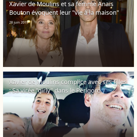
Xavier de Moulins et sa femme Anaïs
Bouton évoquent leur "vie à la maison"
28 juin 2019
Xavier de Moulins complice avec ses filles
: Sa virée "girly" dans le Périgord
20 avril 2018