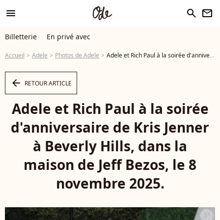
menu
search
newsletter
Billetterie
En privé avec
Accueil
Adele
Photos de Adele
Adele et Rich Paul à la soirée d'anniversaire de Kris Jenner à Beverly Hills, dans la maison de Jeff Bezos, le 8 novembre 2025. © Backgrid USA / Bestimage - Photo
arrow_left
RETOUR ARTICLE
Adele et Rich Paul à la soirée
d'anniversaire de Kris Jenner
à Beverly Hills, dans la
maison de Jeff Bezos, le 8
novembre 2025.