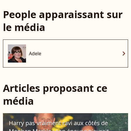
People apparaissant sur
le média
chevron_right
Adele
Articles proposant ce
média
Harry pas vraiment ravi aux côtés de