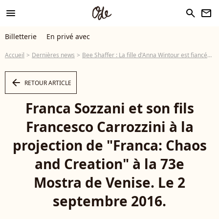
menu
search
newsletter
Billetterie
En privé avec
Accueil
Dernières news
Bee Shaffer : La fille d'Anna Wintour est fiancée !
arrow_left
RETOUR ARTICLE
Franca Sozzani et son fils
Francesco Carrozzini à la
projection de "Franca: Chaos
and Creation" à la 73e
Mostra de Venise. Le 2
septembre 2016.