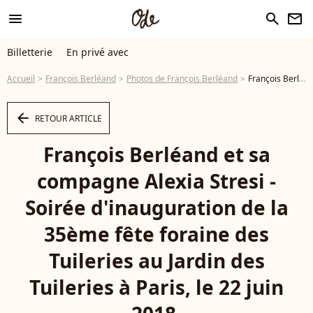
menu
search
newsletter
Billetterie
En privé avec
Accueil
François Berléand
Photos de François Berléand
François Berléand et sa compagne Alexia Stresi - Soirée d'inauguration de la 35ème fête foraine des Tuileries au Jardin des Tuileries à Paris, le 22 juin 2018. © Coadic Guirec/Baldini/Bestimage - Photo
arrow_left
RETOUR ARTICLE
François Berléand et sa
compagne Alexia Stresi -
Soirée d'inauguration de la
35ème fête foraine des
Tuileries au Jardin des
Tuileries à Paris, le 22 juin