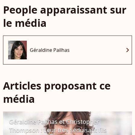
People apparaissant sur
le média
chevron_right
Géraldine Pailhas
Articles proposant ce
média
Géraldine Pailhas et Christopher
Thompson : Leur très séduisant fils