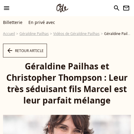
menu
search
newsletter
Billetterie
En privé avec
Accueil
Géraldine Pailhas
Vidéos de Géraldine Pailhas
Géraldine Pailhas et Christopher Thompson : Leur très séduisant fils Marcel est leur parfait mélange - Vidéo
arrow_left
RETOUR ARTICLE
Géraldine Pailhas et
Christopher Thompson : Leur
très séduisant fils Marcel est
leur parfait mélange